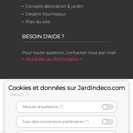
Conseils décoration & jardin
Devenir fournisseur
Plan du site
BESOIN D'AIDE ?
Pour toute question, contactez nous par mail
> Accéder au formulaire <
Cookies et données sur Jardindeco.com
détails
Mesure d'audience
(?)
e-commerçant français
Suivi des conversions partenaires
(?)