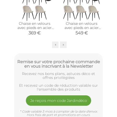
Chaise en velours
Chaise en velours
Ch
avec pieds en acier
avec pieds en acier
ave
Velvet (Lot de 4)
Velvet (Lot de 6)
V
369 €
549 €
Remise sur votre prochaine commande
en vous inscrivant à la Newsletter
Recevez nos bons plans, astuces déco et
offres privilègiées
Et recevez un code de réduction valable sur
l'ensemble des produits
Je reçois mon code Jardindéco
* Code valable 3 mois à compter de la date d'envoi.
Hors frais de port et promotions en cours.