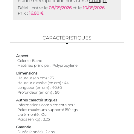
France métropolitaine hors Corse
Changer
Délai : entre le
08/09/2026
et le
10/09/2026
Prix :
16,80 €
CARACTÉRISTIQUES
Aspect
Coloris
Blanc
Matériau principal
Polypropylène
Dimensions
Hauteur (en cm)
75
Hauteur d'assise (en cm)
44
Longueur (en cm)
40,50
Profondeur (en cm)
50
Autres caractéristiques
Informations complémentaires
Poids maximum supporté 150 kgs
Livré monté
Oui
Poids (en kg)
3,25
Garantie
Durée (année)
2 ans