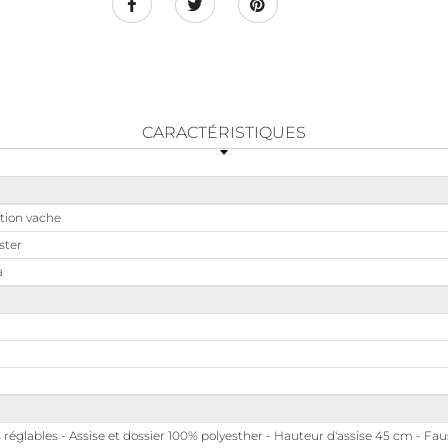
CARACTÉRISTIQUES
tion vache
ster
a
 réglables - Assise et dossier 100% polyesther - Hauteur d'assise 45 cm - Fau