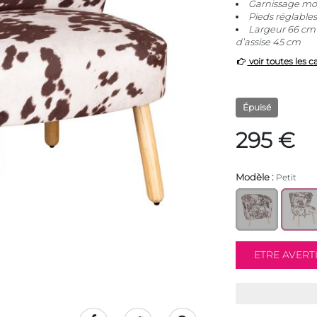
Garnissage mou
Pieds réglables
Largeur 66 cm 
d’assise 45 cm
voir toutes les c
Épuisé
295 €
Modèle :
Petit