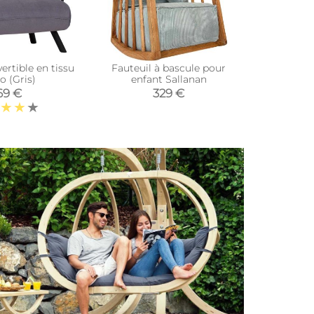
ertible en tissu
Fauteuil à bascule pour
Fauteui
o (Gris)
enfant Sallanan
enfa
69 €
329 €