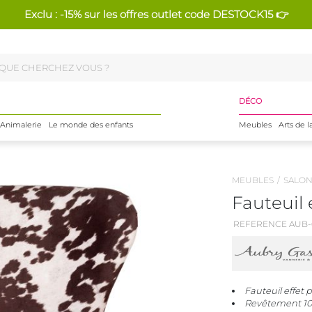
Exclu : -15% sur les offres outlet code DESTOCK15 👉
DÉCO
Animalerie
Le monde des enfants
Meubles
Arts de l
MEUBLES
SALO
Fauteuil 
REFERENCE AUB-
Fauteuil effet
Revêtement 100%