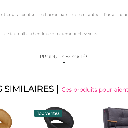
rut pour accentuer le charme naturel de ce fauteuil. Parfait pour
voir ce fauteuil authentique directement chez vous.
PRODUITS ASSOCIÉS
 SIMILAIRES
|
Ces produits pourraient
Top ventes