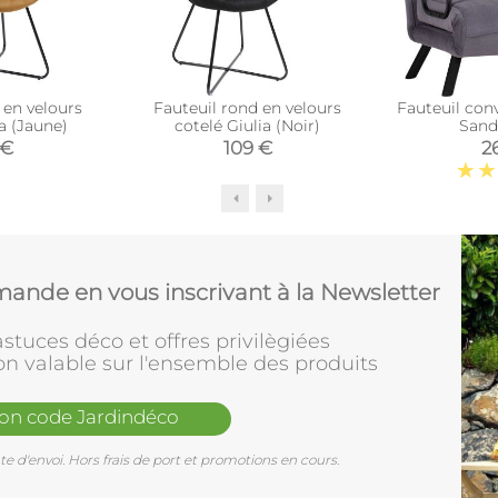
 en velours
Fauteuil rond en velours
Fauteuil conv
a (Jaune)
cotelé Giulia (Noir)
Sand
 €
109 €
2
ande en vous inscrivant à la Newsletter
stuces déco et offres privilègiées
on valable sur l'ensemble des produits
mon code Jardindéco
e d'envoi. Hors frais de port et promotions en cours.