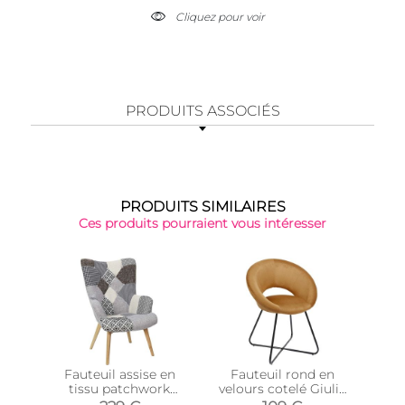
Cliquez pour voir
PRODUITS ASSOCIÉS
PRODUITS SIMILAIRES
Ces produits pourraient vous intéresser
Top 
Fauteuil assise en
Fauteuil rond en
F
tissu patchwork
velours cotelé Giulia
vel
Helsinki
(Jaune)