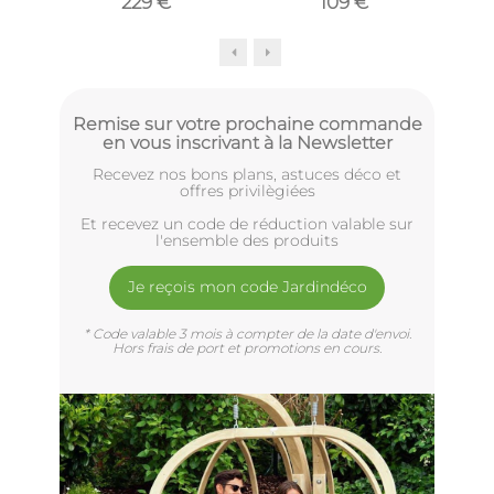
229 €
109 €
Remise sur votre prochaine commande
en vous inscrivant à la Newsletter
Recevez nos bons plans, astuces déco et
offres privilègiées
Et recevez un code de réduction valable sur
l'ensemble des produits
Je reçois mon code Jardindéco
* Code valable 3 mois à compter de la date d'envoi.
Hors frais de port et promotions en cours.