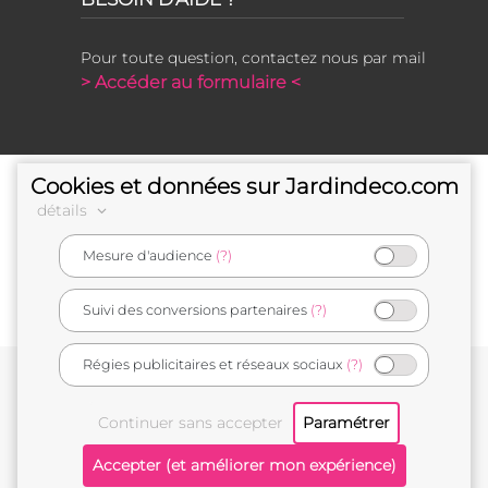
Pour toute question, contactez nous par mail
> Accéder au formulaire <
Cookies et données sur Jardindeco.com
détails
Mesure d'audience
(?)
e-commerçant français
Suivi des conversions partenaires
(?)
Régies publicitaires et réseaux sociaux
(?)
Conditions générales de vente
Mentions légales