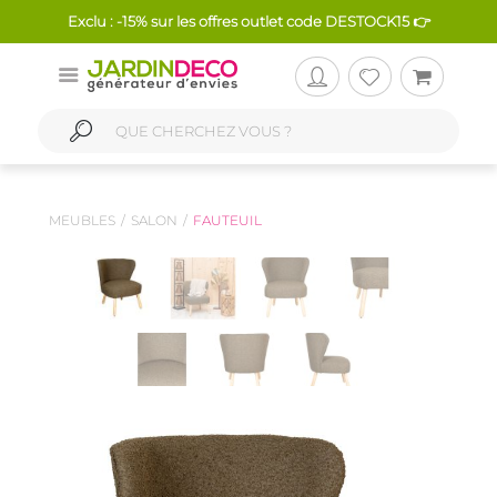
Exclu : -15% sur les offres outlet code DESTOCK15 👉
MEUBLES
SALON
FAUTEUIL