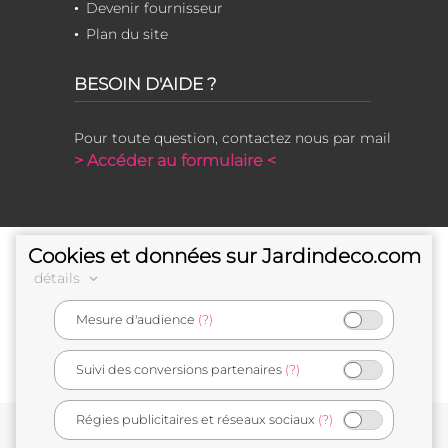
Devenir fournisseur
Plan du site
BESOIN D'AIDE ?
Pour toute question, contactez nous par mail
> Accéder au formulaire <
Cookies et données sur Jardindeco.com
détails
Mesure d'audience
(?)
e-commerçant français
Suivi des conversions partenaires
(?)
Régies publicitaires et réseaux sociaux
(?)