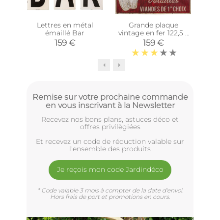
Lettres en métal
Grande plaque
émaillé Bar
vintage en fer 122,5 x
vint
74 cm (Boucherie
7
159 €
159 €
charcuterie)
Remise sur votre prochaine commande
en vous inscrivant à la Newsletter
Recevez nos bons plans, astuces déco et
offres privilègiées
Et recevez un code de réduction valable sur
l'ensemble des produits
Je reçois mon code Jardindéco
* Code valable 3 mois à compter de la date d'envoi.
Hors frais de port et promotions en cours.