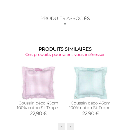
PRODUITS ASSOCIÉS
PRODUITS SIMILAIRES
Ces produits pourraient vous intéresser
Coussin déco 45cm
Coussin déco 45cm
Cou
100% coton St Tropez
100% coton St Tropez
dos
(Rose)
(Vert)
c
22,90 €
22,90 €