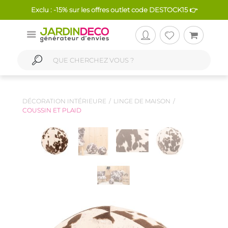
Exclu : -15% sur les offres outlet code DESTOCK15 👉
DÉCORATION INTÉRIEURE
LINGE DE MAISON
COUSSIN ET PLAID