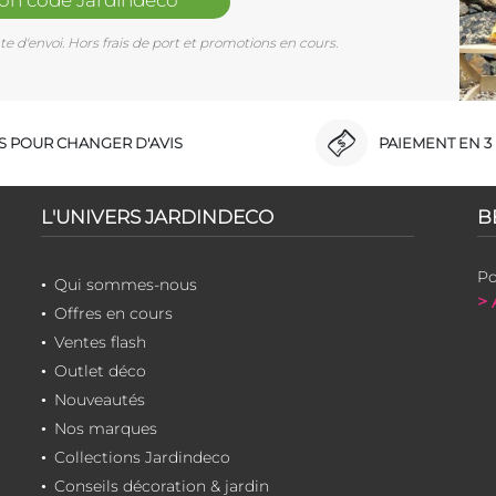
e d'envoi. Hors frais de port et promotions en cours.
RS POUR CHANGER D'AVIS
PAIEMENT EN 3 
L'UNIVERS JARDINDECO
B
Po
Qui sommes-nous
> 
Offres en cours
Ventes flash
Outlet déco
Nouveautés
Nos marques
Collections Jardindeco
Conseils décoration & jardin