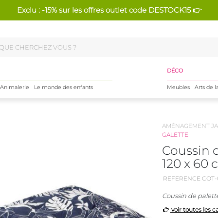
Exclu : -15% sur les offres outlet code DESTOCK15 👉
DÉCO
Animalerie
Le monde des enfants
Meubles
Arts de l
AMÉNAGEMENT JA
GALETTE
Coussin 
120 x 60
REFERENCE COT-
Coussin de palett
voir toutes les c