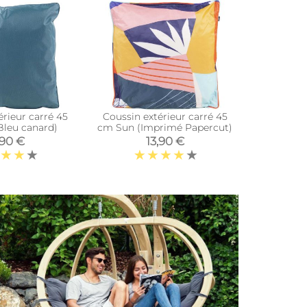
érieur carré 45
Coussin extérieur carré 45
Futon en 
leu canard)
cm Sun (Imprimé Papercut)
,90 €
13,90 €