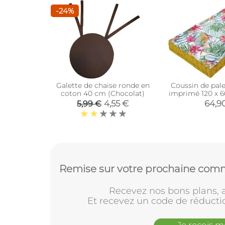
-24%
Galette de chaise ronde en
Coussin de pal
coton 40 cm (Chocolat)
imprimé 120 x 6
4,55 €
64,9
5,99 €
Remise sur votre prochaine comm
Recevez nos bons plans, a
Et recevez un code de réducti
Je reçois 