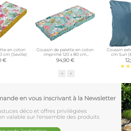
ette en coton
Coussin de palette en coton
Coussin ext
0 cm (Seville)
imprimé 120 x 80 cm
cm Sun (B
(Angele)
0 €
94,90 €
12
ande en vous inscrivant à la Newsletter
stuces déco et offres privilègiées
on valable sur l'ensemble des produits
mon code Jardindéco