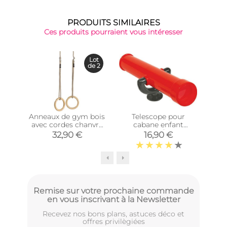
PRODUITS SIMILAIRES
Ces produits pourraient vous intéresser
Lot
de 2
Anneaux de gym bois
Telescope pour
avec cordes chanvre
cabane enfant
ba
(Lot de 2)
(Rouge/Gris)
32,90 €
16,90 €
Remise sur votre prochaine commande
en vous inscrivant à la Newsletter
Recevez nos bons plans, astuces déco et
offres privilègiées