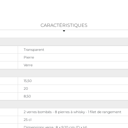
CARACTÉRISTIQUES
Transparent
Pierre
Verre
15,50
20
8,50
2 verres bombés - 8 pierres à whisky - 1 filet de rangement
25 cl
Dimensions verre : 8 x 9.20 cm (D x H)