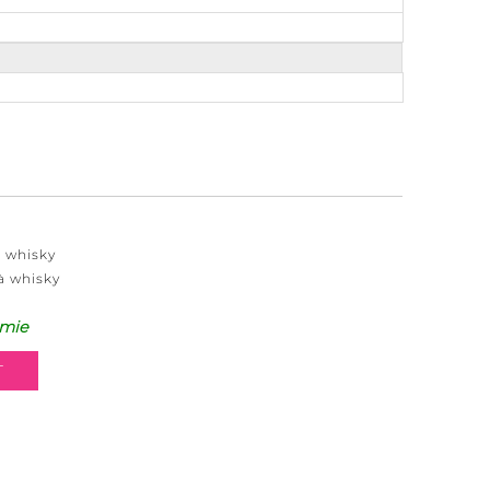
à whisky
 à whisky
mie