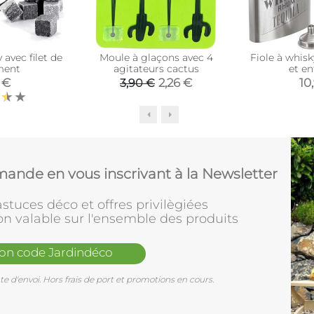
 avec filet de
Moule à glaçons avec 4
Fiole à whis
ment
agitateurs cactus
et e
 €
2,26 €
10
3,90 €
ande en vous inscrivant à la Newsletter
stuces déco et offres privilègiées
on valable sur l'ensemble des produits
mon code Jardindéco
e d'envoi. Hors frais de port et promotions en cours.