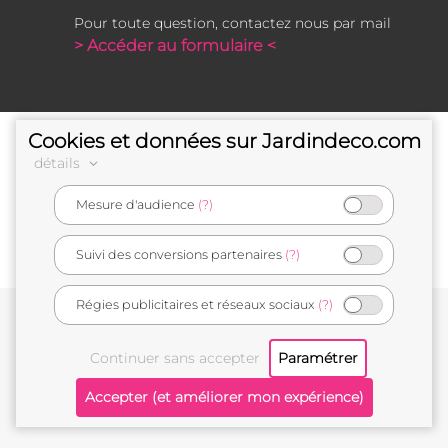
Pour toute question, contactez nous par mail
> Accéder au formulaire <
Cookies et données sur Jardindeco.com
détails
Mesure d'audience
(?)
e-commerçant français
Suivi des conversions partenaires
(?)
Régies publicitaires et réseaux sociaux
(?)
Conditions générales de vente
Mentions légales