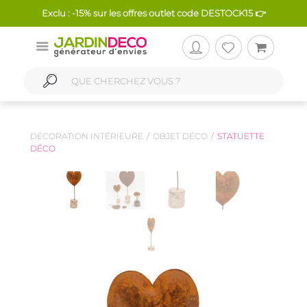
Exclu : -15% sur les offres outlet code DESTOCK15 👉
DÉCORATION INTÉRIEURE
OBJET DÉCO
STATUETTE
DÉCO