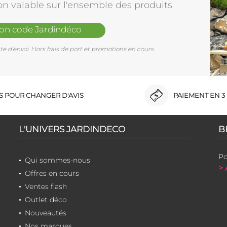
on valable sur l'ensemble des produits
mon code Jardindéco
e d'envoi. Hors frais de port et promotions en cours.
RS POUR CHANGER D'AVIS
PAIEMENT EN 3 
L'UNIVERS JARDINDECO
B
Po
Qui sommes-nous
> 
Offres en cours
Ventes flash
Outlet déco
Nouveautés
Nos marques