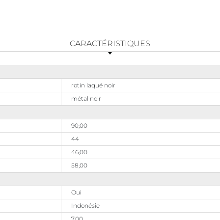
CARACTÉRISTIQUES
rotin laqué noir
métal noir
90,00
44
46,00
58,00
Oui
Indonésie
7,00