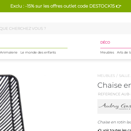
Exclu : -15% sur les offres outlet code DESTOCK15 👉
DÉCO
Animalerie
Le monde des enfants
Meubles
Arts de l
MEUBLES
SALLE
Chaise en
REFERENCE AUB-
Chaise en rotin la
voir toutes les c