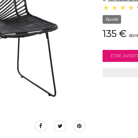
Épuisé
135 €
dont