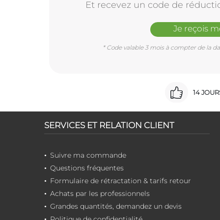
Et recevez un code de réducti
Je reçois 
* Code valable 3 mois à compter de la dat
14 JOU
SERVICES ET RELATION CLIENT
Suivre ma commande
Questions fréquentes
Formulaire de rétractation & tarifs retour
Achats par les professionnels
Grandes quantités, demandez un devis
Politique de confidentialité