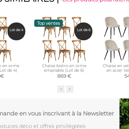
Top ventes
Lot de 4
Lot de 6
ro en orme
Chaise bistro en orme
Chaise en ve
Lot de 4)
empilable (Lot de 6)
en acier Ve
 €
869 €
5
ande en vous inscrivant à la Newsletter
stuces déco et offres privilègiées