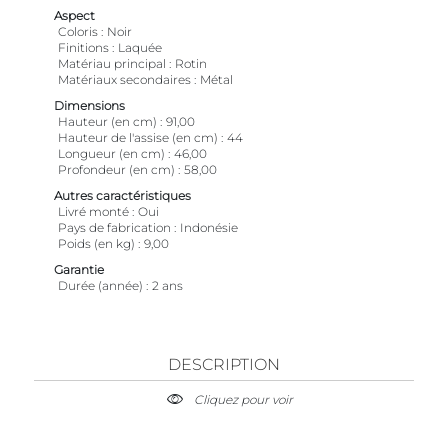
Aspect
Coloris
Noir
Finitions
Laquée
Matériau principal
Rotin
Matériaux secondaires
Métal
Dimensions
Hauteur (en cm)
91,00
Hauteur de l'assise (en cm)
44
Longueur (en cm)
46,00
Profondeur (en cm)
58,00
Autres caractéristiques
Livré monté
Oui
Pays de fabrication
Indonésie
Poids (en kg)
9,00
Garantie
Durée (année)
2 ans
DESCRIPTION
Cliquez pour voir