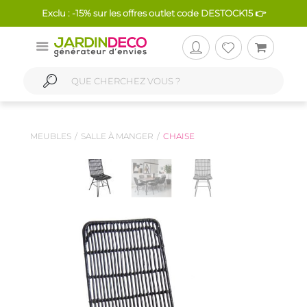
Exclu : -15% sur les offres outlet code DESTOCK15 👉
MEUBLES
SALLE À MANGER
CHAISE