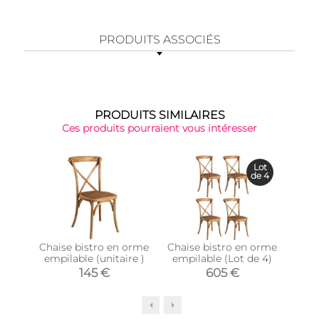
PRODUITS ASSOCIÉS
PRODUITS SIMILAIRES
Ces produits pourraient vous intéresser
Top 
Lot
de 4
Chaise bistro en orme
Chaise bistro en orme
Chai
empilable (unitaire )
empilable (Lot de 4)
emp
145 €
605 €