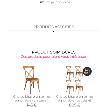
Cliquez pour voir
PRODUITS ASSOCIÉS
PRODUITS SIMILAIRES
Ces produits pourraient vous intéresser
Top 
Lot
de 4
Chaise bistro en orme
Chaise bistro en orme
Chai
empilable (unitaire )
empilable (Lot de 4)
emp
145 €
605 €