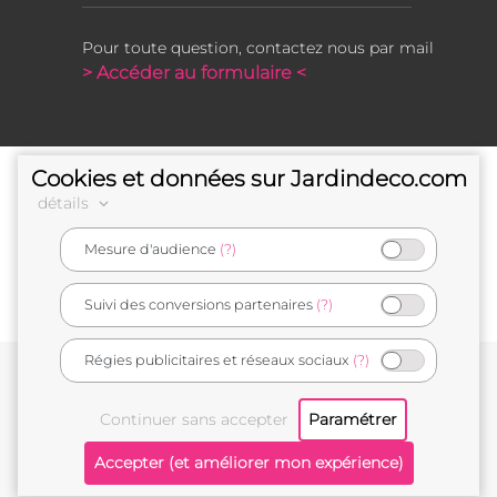
Pour toute question, contactez nous par mail
> Accéder au formulaire <
Cookies et données sur Jardindeco.com
détails
Mesure d'audience
(?)
e-commerçant français
Suivi des conversions partenaires
(?)
Régies publicitaires et réseaux sociaux
(?)
Conditions générales de vente
Mentions légales