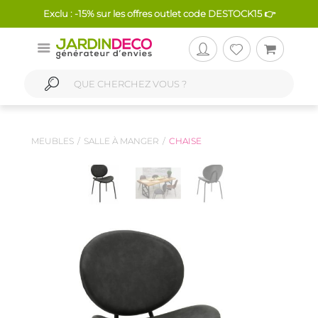
Exclu : -15% sur les offres outlet code DESTOCK15 👉
MEUBLES
SALLE À MANGER
CHAISE