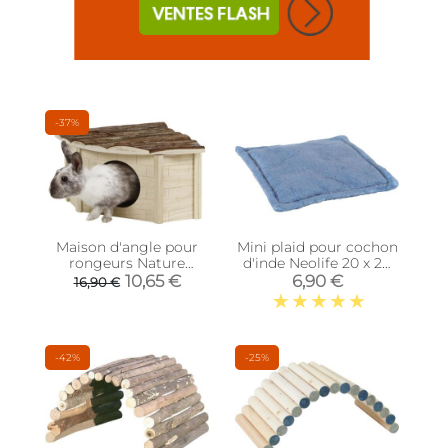
-37%
Maison d'angle pour
Mini plaid pour cochon
rongeurs Nature
d'inde Neolife 20 x 20
(25x20x17 cm)
cm
10,65 €
6,90 €
16,90 €
-42%
-25%