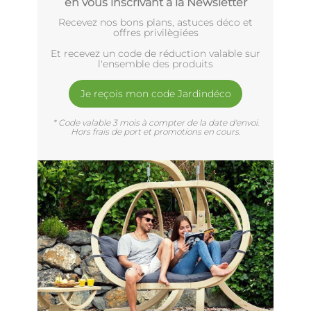
en vous inscrivant à la Newsletter
Recevez nos bons plans, astuces déco et
offres privilègiées
Et recevez un code de réduction valable sur
l'ensemble des produits
Je reçois mon code Jardindéco
* Code valable 3 mois à compter de la date d'envoi.
Hors frais de port et promotions en cours.