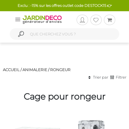
Exclu : -15% sur les offres outlet code DESTOCK15 👉
ACCUEIL /
ANIMALERIE
/
RONGEUR
Trier par
Filtrer
Cage pour rongeur