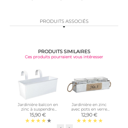
PRODUITS ASSOCIÉS
PRODUITS SIMILAIRES
Ces produits pourraient vous intéresser
Jardinière balcon en
Jardinière en zinc
Co
zinc à suspendre
avec pots en verre
mé
(Blanc)
(34,5 cm)
15,90 €
12,90 €