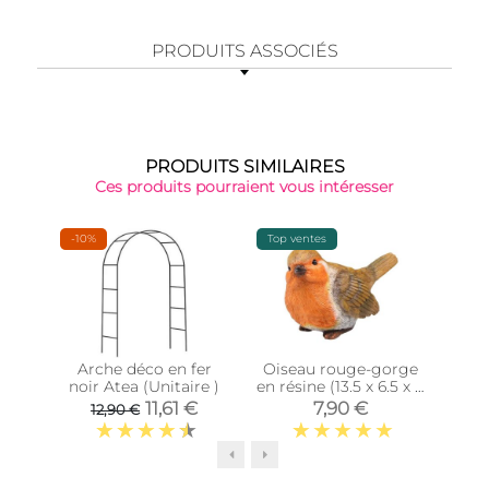
PRODUITS ASSOCIÉS
PRODUITS SIMILAIRES
Ces produits pourraient vous intéresser
-10%
Top ventes
Épu
Arche déco en fer
Oiseau rouge-gorge
Our
noir Atea (Unitaire )
en résine (13.5 x 6.5 x 8
4
cm)
11,61 €
7,90 €
12,90 €