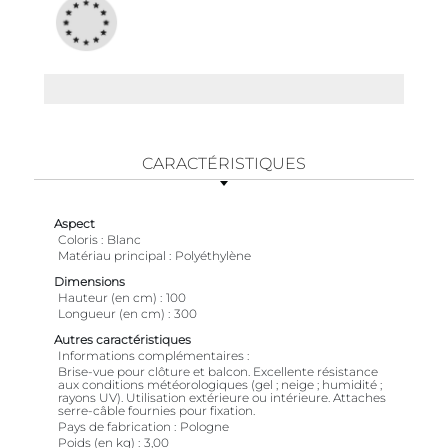
CARACTÉRISTIQUES
Aspect
Coloris
Blanc
Matériau principal
Polyéthylène
Dimensions
Hauteur (en cm)
100
Longueur (en cm)
300
Autres caractéristiques
Informations complémentaires
Brise-vue pour clôture et balcon. Excellente résistance
aux conditions météorologiques (gel ; neige ; humidité ;
rayons UV). Utilisation extérieure ou intérieure. Attaches
serre-câble fournies pour fixation.
Pays de fabrication
Pologne
Poids (en kg)
3,00