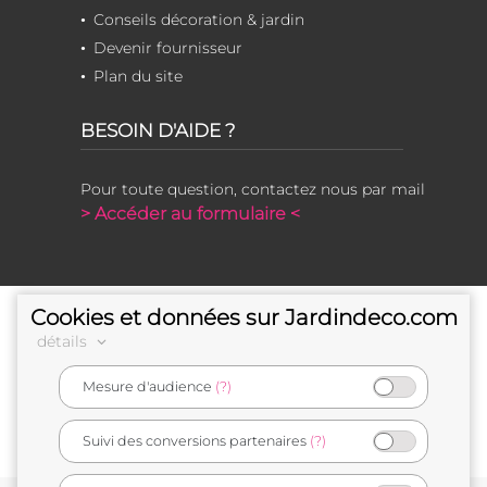
Conseils décoration & jardin
Devenir fournisseur
Plan du site
BESOIN D'AIDE ?
Pour toute question, contactez nous par mail
> Accéder au formulaire <
Cookies et données sur Jardindeco.com
détails
Mesure d'audience
(?)
e-commerçant français
Suivi des conversions partenaires
(?)