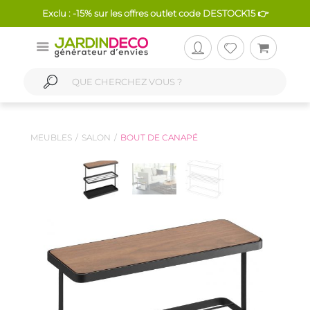
Exclu : -15% sur les offres outlet code DESTOCK15 👉
MEUBLES
SALON
BOUT DE CANAPÉ