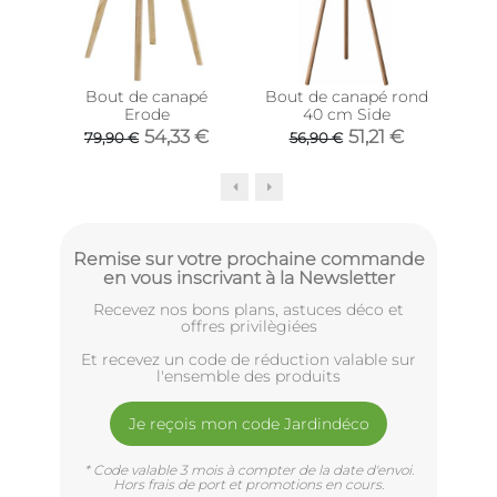
Bout de canapé
Bout de canapé rond
B
Erode
40 cm Side
mag
54,33 €
51,21 €
79,90 €
56,90 €
Remise sur votre prochaine commande
en vous inscrivant à la Newsletter
Recevez nos bons plans, astuces déco et
offres privilègiées
Et recevez un code de réduction valable sur
l'ensemble des produits
Je reçois mon code Jardindéco
* Code valable 3 mois à compter de la date d'envoi.
Hors frais de port et promotions en cours.