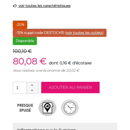
voir toutes les caractéristiques
-20%
-15% suppl code
DESTOCK15
(
voir toutes les outlets
)
Disponible
100,10 €
80,08 €
dont 0,16 € d'écotaxe
Vous réalisez une économie de
20,02
€