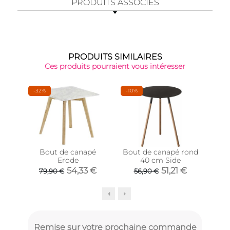
PRODUITS ASSOCIÉS
PRODUITS SIMILAIRES
Ces produits pourraient vous intéresser
-32%
-10%
-20
Bout de canapé
Bout de canapé rond
Bout
Erode
40 cm Side
ma
54,33 €
51,21 €
79,90 €
56,90 €
10
Remise sur votre prochaine commande