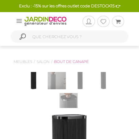
Exclu : -15% sur les offres outlet code DESTOCK15 👉
MEUBLES
SALON
BOUT DE CANAPÉ