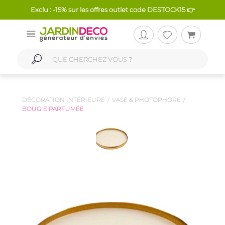
Exclu : -15% sur les offres outlet code DESTOCK15 👉
DÉCORATION INTÉRIEURE
VASE & PHOTOPHORE
BOUGIE PARFUMÉE