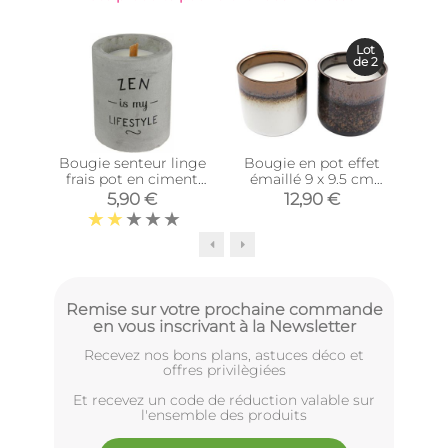
-32
Lot
de 2
Bougie senteur linge
Bougie en pot effet
Bo
frais pot en ciment
émaillé 9 x 9.5 cm
ca
(Zen is my lifestyle)
(Lot de 2)
5,90 €
12,90 €
Remise sur votre prochaine commande
en vous inscrivant à la Newsletter
Recevez nos bons plans, astuces déco et
offres privilègiées
Et recevez un code de réduction valable sur
l'ensemble des produits