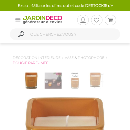
Exclu : -15% sur les offres outlet code DESTOCK15 👉
DÉCORATION INTÉRIEURE
VASE & PHOTOPHORE
BOUGIE PARFUMÉE