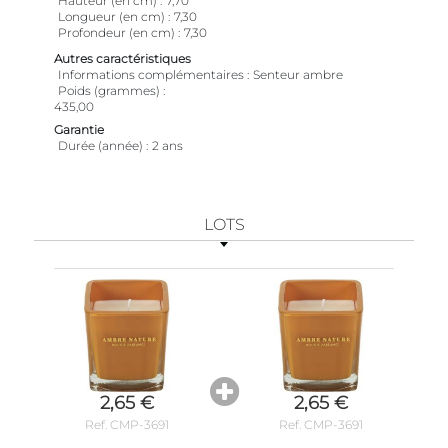
Hauteur (en cm)
7,70
Longueur (en cm)
7,30
Profondeur (en cm)
7,30
Autres caractéristiques
Informations complémentaires
Senteur ambre
Poids (grammes)
435,00
Garantie
Durée (année)
2 ans
LOTS
2,65 €
2,65 €
Ref. CMP-3691
Ref. CMP-3691