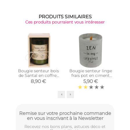
PRODUITS SIMILAIRES
Ces produits pourraient vous intéresser
Bougie senteur bois
Bougie senteur linge
Bo
de Santal en coffret
frais pot en ciment
mèc
oenologie (Domaine
(Zen is my lifestyle)
8,90 €
5,90 €
rosé méridional)
Remise sur votre prochaine commande
en vous inscrivant à la Newsletter
Recevez nos bons plans, astuces déco et