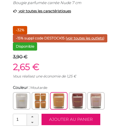
Bougie parfumée carrée Nude 7 cm
voir toutes les caractéristiques
-32%
-15% suppl code
DESTOCK15
(
voir toutes les outlets
)
Disponible
3,90 €
2,65 €
Vous réalisez une économie de
1,25
€
Couleur :
Moutarde