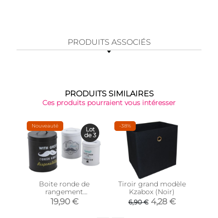
PRODUITS ASSOCIÉS
PRODUITS SIMILAIRES
Ces produits pourraient vous intéresser
Nouveauté
-38%
Lot
de 3
Boite ronde de
Tiroir grand modèle
Boi
rangement
Kzabox (Noir)
Q-l
Moustache (Lot de 3)
19,90 €
4,28 €
6,90 €