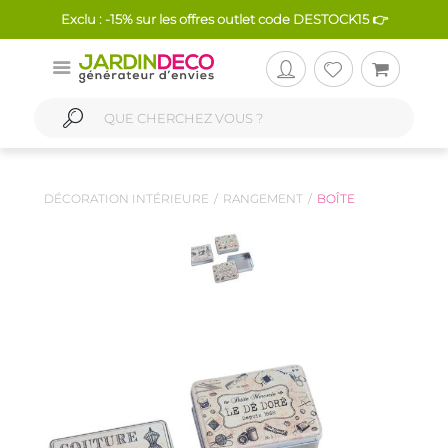
Exclu : -15% sur les offres outlet code DESTOCK15 👉
DÉCORATION INTÉRIEURE
RANGEMENT
BOÎTE