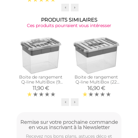
PRODUITS SIMILAIRES
Ces produits pourraient vous intéresser
Boite de rangement
Boite de rangement
Boi
Q-line MultiBox (9
Q-line MultiBox (22
Sigm
litres)
litres)
11,90 €
16,90 €
Remise sur votre prochaine commande
en vous inscrivant à la Newsletter
Recevez nos bons plans, astuces déco et