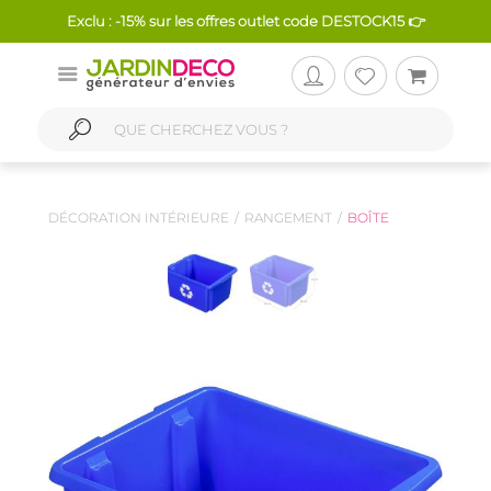
Exclu : -15% sur les offres outlet code DESTOCK15 👉
DÉCORATION INTÉRIEURE
RANGEMENT
BOÎTE