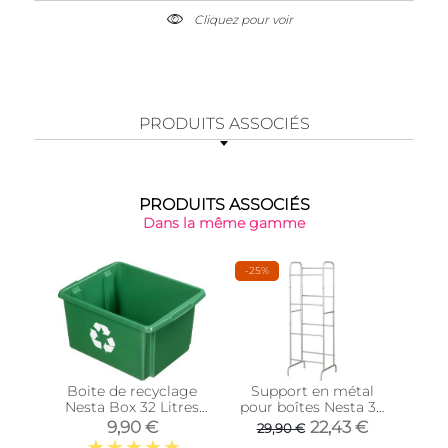
Cliquez pour voir
PRODUITS ASSOCIÉS
PRODUITS ASSOCIÉS
Dans la même gamme
-25%
Boite de recyclage
Support en métal
Bo
Nesta Box 32 Litres
pour boîtes Nesta 32
Nesta
(Vert)
litres ou 45 litres
9,90 €
22,43 €
29,90 €