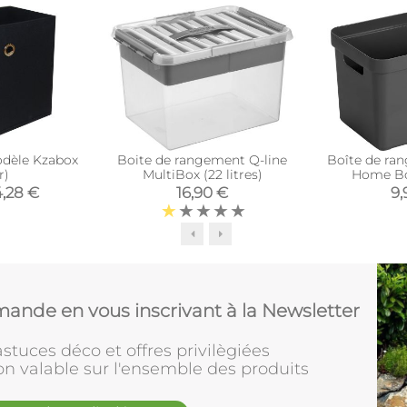
odèle Kzabox
Boite de rangement Q-line
Boîte de ra
r)
MultiBox (22 litres)
Home Box
anth
4,28 €
16,90 €
9,
ande en vous inscrivant à la Newsletter
stuces déco et offres privilègiées
on valable sur l'ensemble des produits