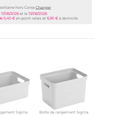
olitaine hors Corse
Changer
e
11/08/2026
et le
13/08/2026
de 5,40 €
en point relais et
6,90 €
à domicile
angement Sigma
Boîte de rangement Sigma
Boite d