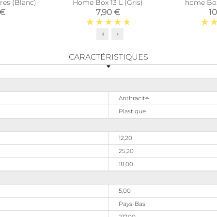
res (Blanc)
Home Box 13 L (Gris)
home Box
 €
7,90 €
10
CARACTÉRISTIQUES
Anthracite
Plastique
12,20
25,20
18,00
5,00
Pays-Bas
217,00