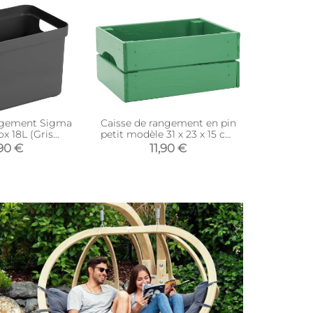
ngement Sigma
Caisse de rangement en pin
Caisse de
 18L (Gris
petit modèle 31 x 23 x 15 cm
grand modè
racite)
(Vert menthe)
90 €
11,90 €