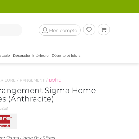
Mon compte
a table
Décoration intérieure
Détente et loisirs
ÉRIEURE
RANGEMENT
BOÎTE
e rangement Sigma Home
res (Anthracite)
0269
nt Sigma Home Box 5 litres