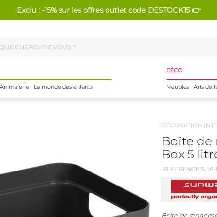
Exclu : -15% sur les offres outlet code DESTOCK15 👉
DÉCO
Animalerie
Le monde des enfants
Meubles
Arts de l
DÉCORATION INT
Boîte d
Box 5 lit
REFERENCE SUA-
Boîte de rangeme