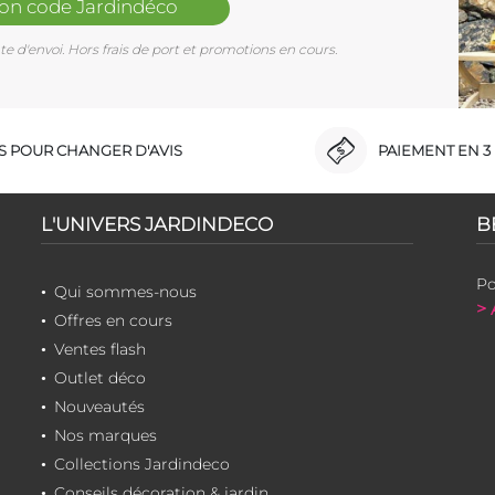
mon code Jardindéco
e d'envoi. Hors frais de port et promotions en cours.
RS POUR CHANGER D'AVIS
PAIEMENT EN 3 
L'UNIVERS JARDINDECO
B
Po
Qui sommes-nous
> 
Offres en cours
Ventes flash
Outlet déco
Nouveautés
Nos marques
Collections Jardindeco
Conseils décoration & jardin