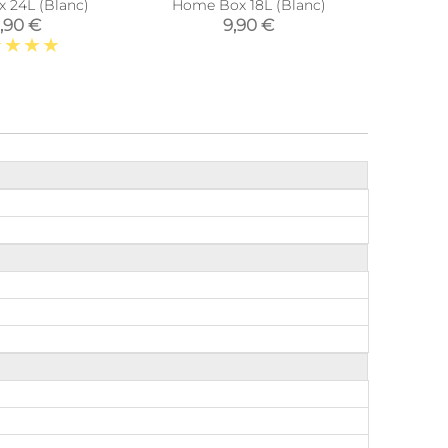
 24L (Blanc)
Home Box 18L (Blanc)
Home 
,90 €
9,90 €