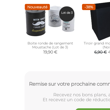
Nouveauté
-38%
Lot de 3
Boite ronde de rangement
Tiroir grand m
Moustache (Lot de 3)
(Noi
19,90 €
6,90 €
Remise sur votre prochaine comm
Recevez nos bons plans, a
Et recevez un code de réducti