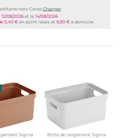
olitaine hors Corse
Changer
e
12/08/2026
et le
14/08/2026
de 5,40 €
en point relais et
6,90 €
à domicile
angement Sigma
Boîte de rangement Sigma
Boite d