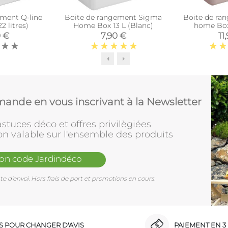
ement Q-line
Boite de rangement Sigma
Boite de ra
2 litres)
Home Box 13 L (Blanc)
home Box
0 €
7,90 €
11
ande en vous inscrivant à la Newsletter
stuces déco et offres privilègiées
on valable sur l'ensemble des produits
mon code Jardindéco
e d'envoi. Hors frais de port et promotions en cours.
RS POUR CHANGER D'AVIS
PAIEMENT EN 3 