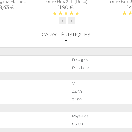
Sigma Home
home Box 24L (Rose)
home Box 32
ood
8,43 €
11,90 €
14
CARACTÉRISTIQUES
Bleu gris
Plastique
18
44,50
34,50
Pays-Bas
861,00