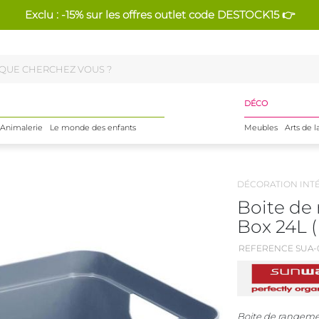
Exclu : -15% sur les offres outlet code DESTOCK15 👉
DÉCO
Animalerie
Le monde des enfants
Meubles
Arts de l
DÉCORATION INT
Boite d
Box 24L (
REFERENCE SUA-
Boite de rangem