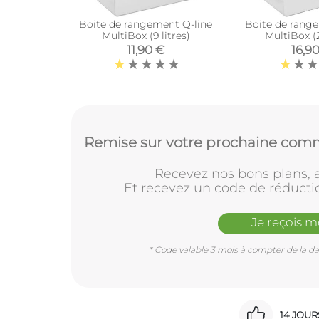
Boite de rangement Q-line
Boite de rang
MultiBox (9 litres)
MultiBox (2
11,90 €
16,9
Remise sur votre prochaine comm
Recevez nos bons plans, a
Et recevez un code de réducti
Je reçois 
* Code valable 3 mois à compter de la dat
14 JOU