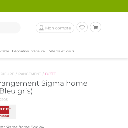
Mon compte
a table
Décoration intérieure
Détente et loisirs
ÉRIEURE
RANGEMENT
BOÎTE
e rangement Sigma home
Bleu gris)
0203
ent Sigma home Box 24L