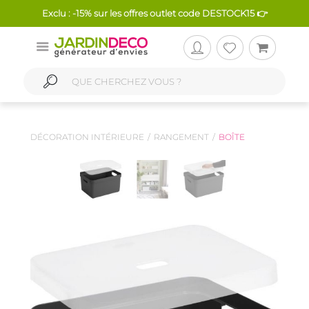
Exclu : -15% sur les offres outlet code DESTOCK15 👉
DÉCORATION INTÉRIEURE
RANGEMENT
BOÎTE