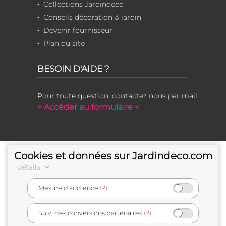
Collections Jardindeco
Conseils décoration & jardin
Devenir fournisseur
Plan du site
BESOIN D'AIDE ?
Pour toute question, contactez nous par mail
> Accéder au formulaire <
Cookies et données sur Jardindeco.com
détails
Mesure d'audience
(?)
e-commerçant français
Suivi des conversions partenaires
(?)