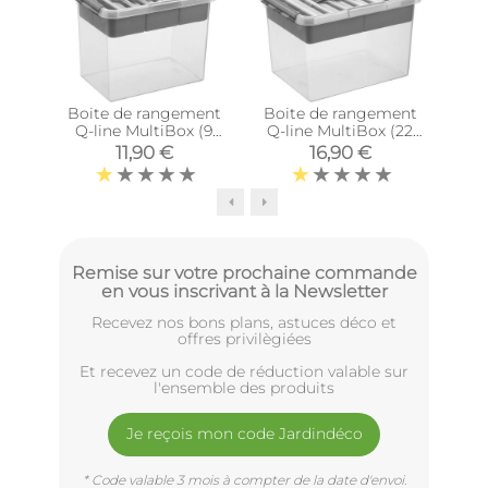
Boite de rangement
Boite de rangement
Boî
Q-line MultiBox (9
Q-line MultiBox (22
Sig
litres)
litres)
(
11,90 €
16,90 €
Remise sur votre prochaine commande
en vous inscrivant à la Newsletter
Recevez nos bons plans, astuces déco et
offres privilègiées
Et recevez un code de réduction valable sur
l'ensemble des produits
Je reçois mon code Jardindéco
* Code valable 3 mois à compter de la date d'envoi.