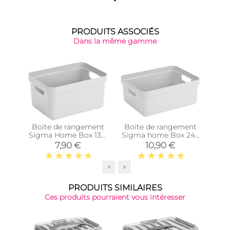
PRODUITS ASSOCIÉS
Dans la même gamme
Boite de rangement
Boite de rangement
Boi
Sigma Home Box 13 L
Sigma home Box 24L
Sigm
(Blanc)
(Blanc)
7,90 €
10,90 €
PRODUITS SIMILAIRES
Ces produits pourraient vous intéresser