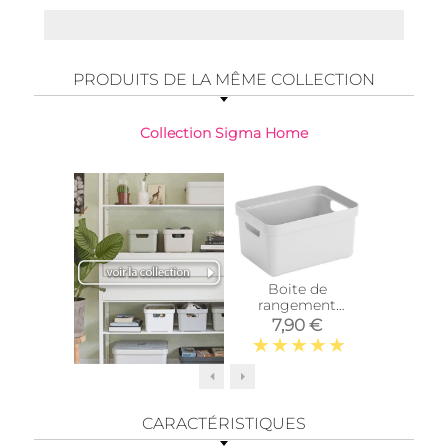
PRODUITS DE LA MÊME COLLECTION
Collection Sigma Home
Boite de
Boît
rangement
rang
Sigma Home Box
Sigma H
7,90 €
9,9
13 L (Blanc)
18L 
anthr
CARACTÉRISTIQUES