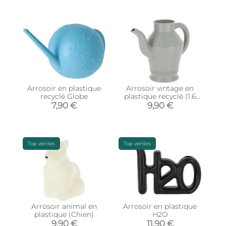
Arrosoir en plastique
Arrosoir vintage en
recyclé Globe
plastique recyclé (1.6
litres)
7,90 €
9,90 €
Top ventes
Top ventes
Arrosoir animal en
Arrosoir en plastique
plastique (Chien)
H2O
9,90 €
11,90 €