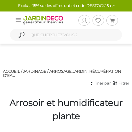
Exclu : -15% sur les offres outlet code DESTOCK15 👉
ACCUEIL /
JARDINAGE
/
ARROSAGE JARDIN, RÉCUPÉRATION
D'EAU
Trier par
Filtrer
Arrosoir et humidificateur
plante