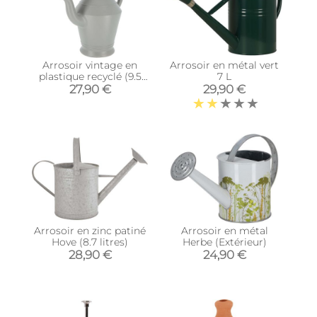
Arrosoir vintage en
Arrosoir en métal vert
plastique recyclé (9.5
7 L
litres)
27,90 €
29,90 €
Arrosoir en zinc patiné
Arrosoir en métal
Hove (8.7 litres)
Herbe (Extérieur)
28,90 €
24,90 €