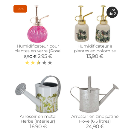
-50%
Lot
de 2
Humidificateur pour
Humidificateur à
plantes en verre (Rose)
plantes en dolomite
Palm (Lot de 2)
2,95 €
13,90 €
5,90 €
Arrosoir en métal
Arrosoir en zinc patiné
Herbe (Intérieur)
Hove (6,5 litres)
16,90 €
24,90 €