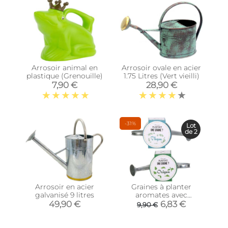
Arrosoir animal en
Arrosoir ovale en acier
plastique (Grenouille)
1.75 Litres (Vert vieilli)
7,90 €
28,90 €
-31%
Lot
de 2
Arrosoir en acier
Graines à planter
galvanisé 9 litres
aromates avec
arrosoirs (Lot de 2)
49,90 €
6,83 €
9,90 €