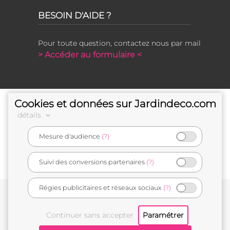
BESOIN D'AIDE ?
Pour toute question, contactez nous par mail
> Accéder au formulaire <
Cookies et données sur Jardindeco.com
détails
Mesure d'audience
(?)
e-commerçant français
Suivi des conversions partenaires
(?)
Régies publicitaires et réseaux sociaux
(?)
Conditions générales de vente