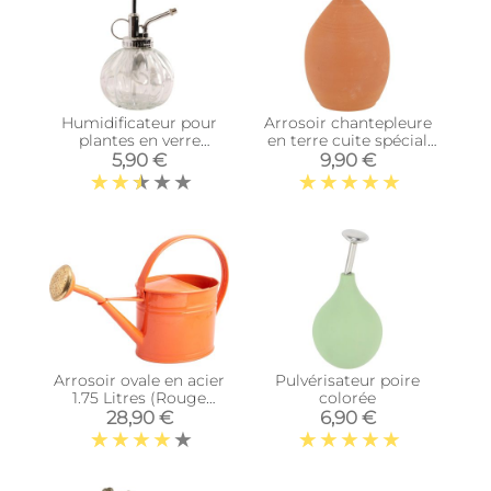
Humidificateur pour
Arrosoir chantepleure
plantes en verre
en terre cuite spécial
(Transparent)
semis
5,90 €
9,90 €
Arrosoir ovale en acier
Pulvérisateur poire
1.75 Litres (Rouge
colorée
corail)
28,90 €
6,90 €