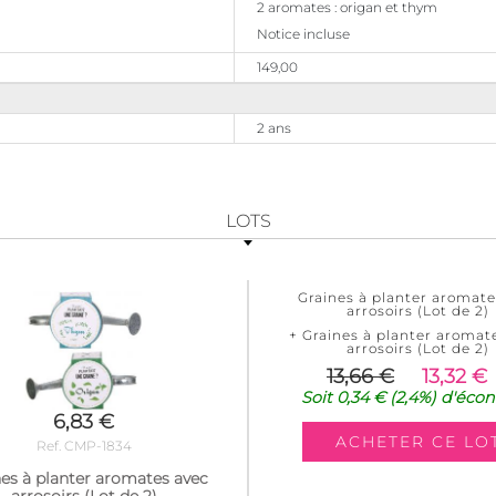
2 aromates : origan et thym
Notice incluse
149,00
2 ans
LOTS
Graines à planter aromate
arrosoirs (Lot de 2)
+ Graines à planter aromat
arrosoirs (Lot de 2)
13,66 €
13,32 €
Soit
0,34 €
(2,4%)
d'écon
6,83 €
Ref. CMP-1834
es à planter aromates avec
arrosoirs (Lot de 2)