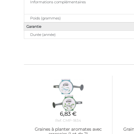
Informations complémentaires
Poids (grammes)
Garantie
Durée (année)
6,83 €
Ref. CMP-1834
Graines à planter aromates avec
Grain
arrosoirs (Lot de 2)