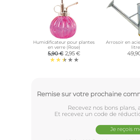
Humidificateur pour plantes
Arrosoir en acie
en verre (Rose)
litr
2,95 €
49,9
5,90 €
Remise sur votre prochaine comm
Recevez nos bons plans, a
Et recevez un code de réducti
Je reçois 