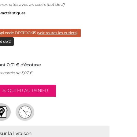
aromates avec arrosoirs (Lot de 2)
aractéristiques
ppl code
DESTOCK15
(
voir toutes les outlets
)
t de 2
nt 0,01 € d'écotaxe
économie de
3,07
€
ur la livraison