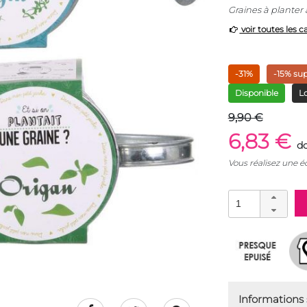
Graines à planter 
voir toutes les c
-31%
-15% su
Disponible
Lo
9,90 €
6,83 €
do
Vous réalisez une 
Informations s