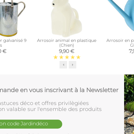
r galvanisé 9
Arrosoir animal en plastique
Arrosoir en p
es
(Chien)
G
0 €
9,90 €
7,
ande en vous inscrivant à la Newsletter
stuces déco et offres privilègiées
on valable sur l'ensemble des produits
mon code Jardindéco