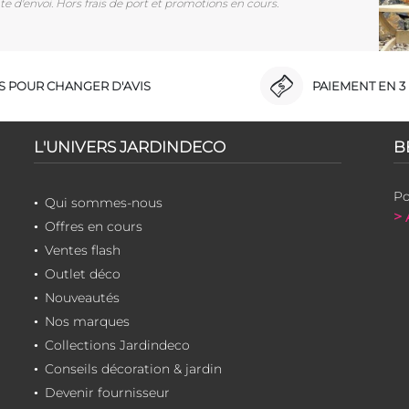
e d'envoi. Hors frais de port et promotions en cours.
RS POUR CHANGER D'AVIS
PAIEMENT EN 3 
L'UNIVERS JARDINDECO
B
Po
Qui sommes-nous
> 
Offres en cours
Ventes flash
Outlet déco
Nouveautés
Nos marques
Collections Jardindeco
Conseils décoration & jardin
Devenir fournisseur