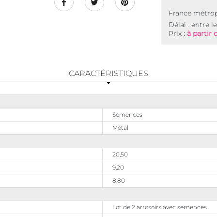
France métrop
Délai : entre l
Prix :
à partir 
CARACTÉRISTIQUES
Semences
Métal
20,50
9,20
8,80
Lot de 2 arrosoirs avec semences