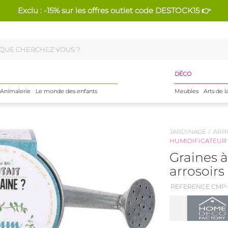
Exclu : -15% sur les offres outlet code DESTOCK15 👉
DÉCO
Animalerie
Le monde des enfants
Meubles
Arts de l
JARDINAGE
ARR
HUMIDIFICATEUR
Graines 
arrosoirs 
REFERENCE CMP-