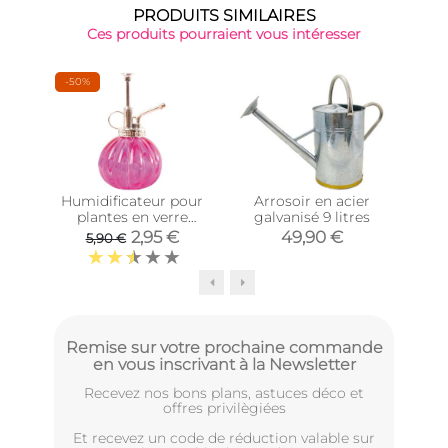
PRODUITS SIMILAIRES
Ces produits pourraient vous intéresser
-50%
-31%
Humidificateur pour
Arrosoir en acier
Gr
plantes en verre
galvanisé 9 litres
(Rose)
arr
2,95 €
49,90 €
5,90 €
Remise sur votre prochaine commande
en vous inscrivant à la Newsletter
Recevez nos bons plans, astuces déco et
offres privilègiées
Et recevez un code de réduction valable sur