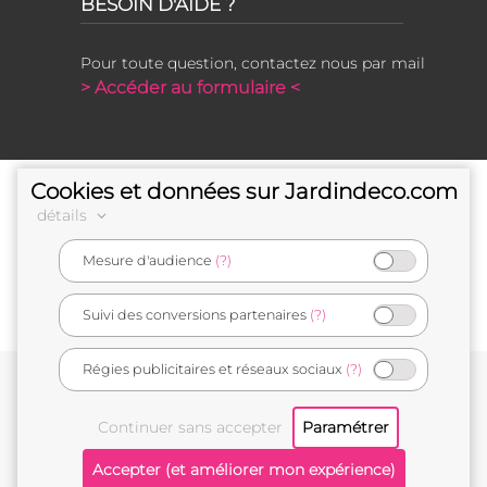
BESOIN D'AIDE ?
Pour toute question, contactez nous par mail
> Accéder au formulaire <
Cookies et données sur Jardindeco.com
détails
Mesure d'audience
(?)
e-commerçant français
Suivi des conversions partenaires
(?)
Régies publicitaires et réseaux sociaux
(?)
Conditions générales de vente