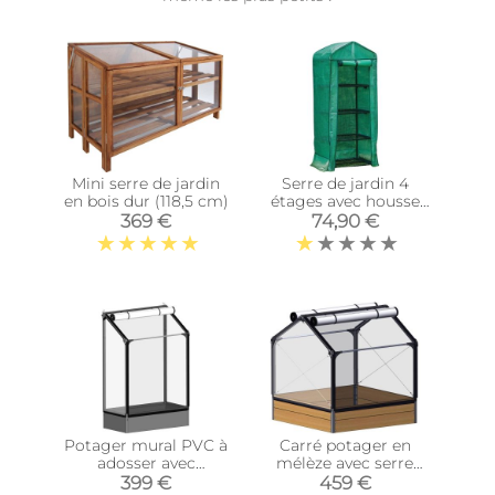
Mini serre de jardin
Serre de jardin 4
en bois dur (118,5 cm)
étages avec housse
Grow
369 €
74,90 €
Potager mural PVC à
Carré potager en
adosser avec
mélèze avec serre
couverture de
Siberian (Longueur
399 €
459 €