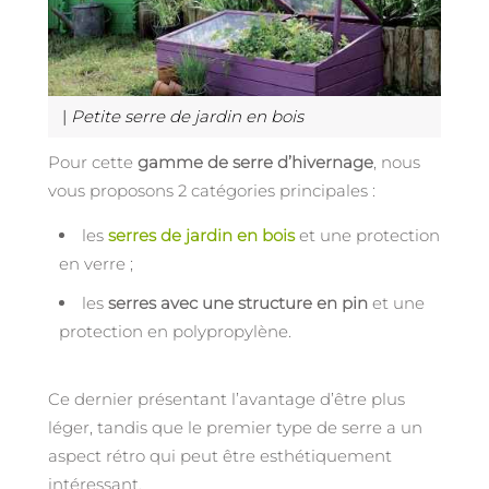
|
Petite serre de jardin en bois
Pour cette
gamme de serre d’hivernage
, nous
vous proposons 2 catégories principales :
les
serres de jardin en bois
et une protection
en verre ;
les
serres avec une structure en pin
et une
protection en polypropylène.
Ce dernier présentant l’avantage d’être plus
léger, tandis que le premier type de serre a un
aspect rétro qui peut être esthétiquement
intéressant.