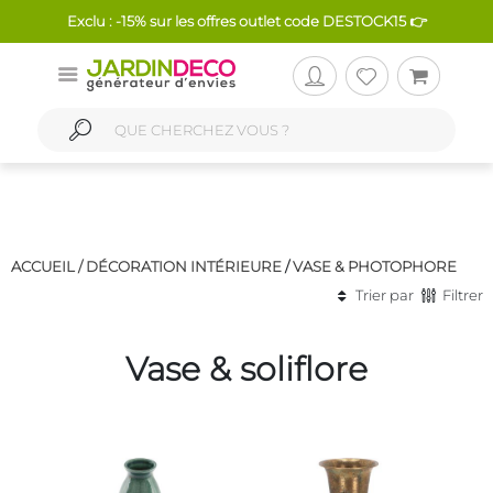
Exclu : -15% sur les offres outlet code DESTOCK15 👉
ACCUEIL /
DÉCORATION INTÉRIEURE
/
VASE & PHOTOPHORE
Trier par
Filtrer
Vase & soliflore