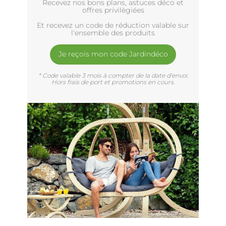
Recevez nos bons plans, astuces déco et
offres privilègiées
Et recevez un code de réduction valable sur
l'ensemble des produits
Je reçois mon code Jardindéco
* Code valable 3 mois à compter de la date d'envoi.
Hors frais de port et promotions en cours.