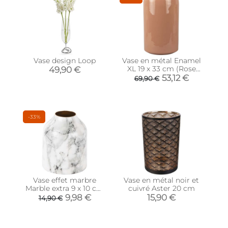
Vase design Loop
Vase en métal Enamel
XL 19 x 33 cm (Rose
49,90 €
pâle)
53,12 €
69,90 €
-33%
Vase effet marbre
Vase en métal noir et
Marble extra 9 x 10 cm
cuivré Aster 20 cm
(Blanc)
9,98 €
15,90 €
14,90 €