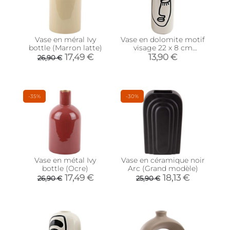
Vase en méral Ivy
Vase en dolomite motif
bottle (Marron latte)
visage 22 x 8 cm
(Modèle 1)
17,49 €
13,90 €
26,90 €
-35%
-30%
Vase en métal Ivy
Vase en céramique noir
bottle (Ocre)
Arc (Grand modèle)
17,49 €
18,13 €
26,90 €
25,90 €