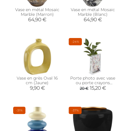
Vase en métal Mosaic
Vase en métal Mosaic
Marble (Marron)
Marble (Blanc)
64,90 €
64,90 €
-24%
Vase en grès Oval 16
Porte photo avec vase
cm (Jaune)
ou porte crayons
intégré Optic
9,90 €
15,20 €
20 €
(Transparent)
-31%
-37%