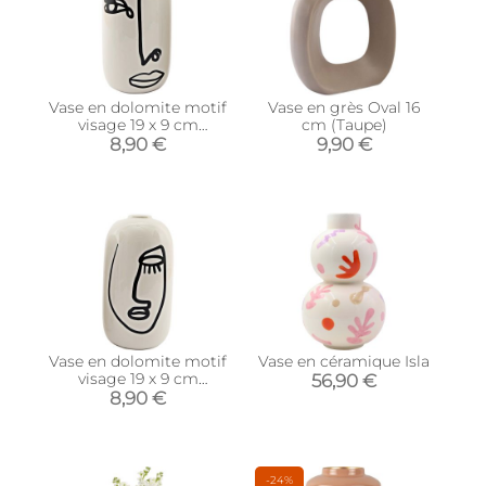
Vase en dolomite motif
Vase en grès Oval 16
visage 19 x 9 cm
cm (Taupe)
(Modèle 2)
8,90 €
9,90 €
Vase en dolomite motif
Vase en céramique Isla
visage 19 x 9 cm
56,90 €
(Modèle 1)
8,90 €
-24%