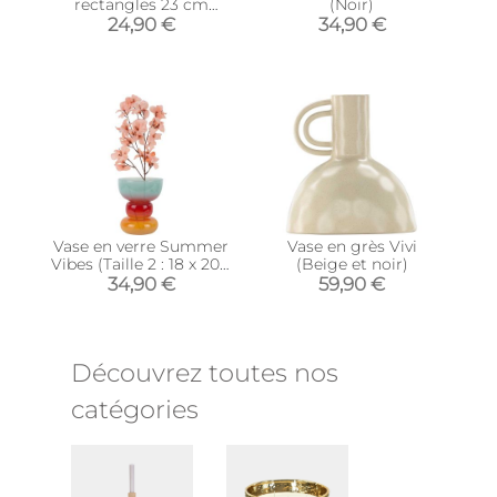
rectangles 23 cm
(Noir)
(Noir)
24,90 €
34,90 €
Vase en verre Summer
Vase en grès Vivi
Vibes (Taille 2 : 18 x 20,5
(Beige et noir)
cm)
34,90 €
59,90 €
Découvrez toutes nos
catégories