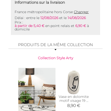
Informations sur la livraison
France métropolitaine hors Corse
Changer
Délai : entre le
12/08/2026
et le
14/08/2026
Prix :
à partir de 5,40 €
en point relais et
6,90 €
à
domicile
PRODUITS DE LA MÊME COLLECTION
Collection Style Arty
Vase en dolomite
Vide-poc
motif visage 19 x
Arty 
9 cm (Modèle 1)
(Modè
8,90 €
5,9