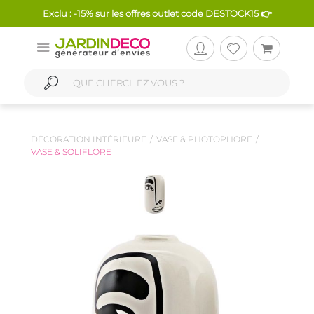
Exclu : -15% sur les offres outlet code DESTOCK15 👉
DÉCORATION INTÉRIEURE
VASE & PHOTOPHORE
VASE & SOLIFLORE