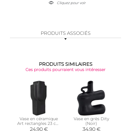
Cliquez pour voir
PRODUITS ASSOCIÉS
PRODUITS SIMILAIRES
Ces produits pourraient vous intéresser
Vase en céramique
Vase en grès Dity
Va
Art rectangles 23 cm
(Noir)
(Noir)
24,90 €
34,90 €