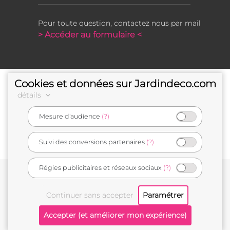
Pour toute question, contactez nous par mail
> Accéder au formulaire <
Cookies et données sur Jardindeco.com
détails
Mesure d'audience
(?)
e-commerçant français
Suivi des conversions partenaires
(?)
Régies publicitaires et réseaux sociaux
(?)
Conditions générales de vente
Mentions légales