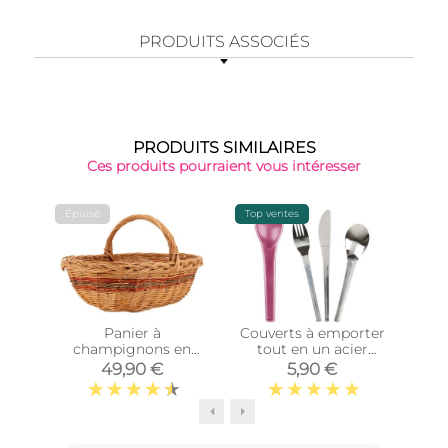
PRODUITS ASSOCIÉS
PRODUITS SIMILAIRES
Ces produits pourraient vous intéresser
Épuisé
Top ventes
Panier à
Couverts à emporter
Cou
champignons en
tout en un acier
t
osier buff
inoxydable (Etui
inox
49,90 €
5,90 €
bordeaux)