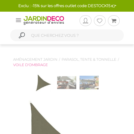
Exclu : -15% sur les offres outlet code DESTOCK15 👉
AMÉNAGEMENT JARDIN
PARASOL, TENTE & TONNELLE
VOILE D'OMBRAGE