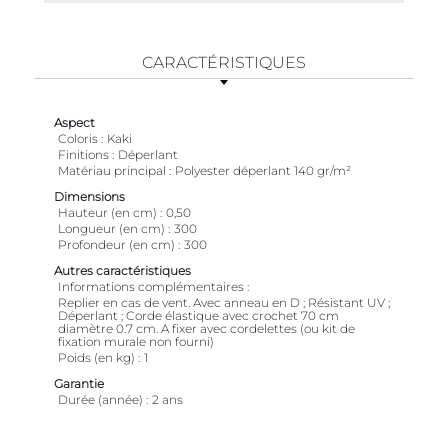
CARACTÉRISTIQUES
Aspect
Coloris
Kaki
Finitions
Déperlant
Matériau principal
Polyester déperlant 140 gr/m²
Dimensions
Hauteur (en cm)
0,50
Longueur (en cm)
300
Profondeur (en cm)
300
Autres caractéristiques
Informations complémentaires
Replier en cas de vent. Avec anneau en D ; Résistant UV ;
Déperlant ; Corde élastique avec crochet 70 cm
diamètre 0.7 cm. A fixer avec cordelettes (ou kit de
fixation murale non fourni)
Poids (en kg)
1
Garantie
Durée (année)
2 ans