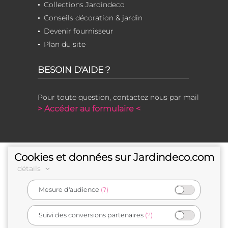
Collections Jardindeco
Conseils décoration & jardin
Devenir fournisseur
Plan du site
BESOIN D'AIDE ?
Pour toute question, contactez nous par mail
> Accéder au formulaire <
Cookies et données sur Jardindeco.com
détails
Mesure d'audience
(?)
e-commerçant français
Suivi des conversions partenaires
(?)