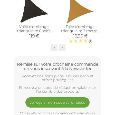
Voile d'ombrage
Toile d'ombrage
T
triangulaire Coolfit
triangulaire 3 mètres
tria
noir (5 x 5 x 5 m)
(Ocre)
(
119 €
16,90 €
Remise sur votre prochaine commande
en vous inscrivant à la Newsletter
Recevez nos bons plans, astuces déco et
offres privilègiées
Et recevez un code de réduction valable sur
l'ensemble des produits
Je reçois mon code Jardindéco
* Code valable 3 mois à compter de la date d'envoi.