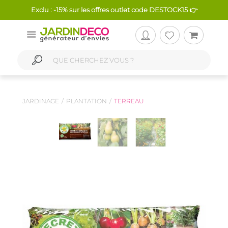
Exclu : -15% sur les offres outlet code DESTOCK15 👉
JARDINAGE
PLANTATION
TERREAU