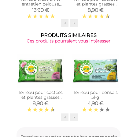
entretien pelouse
et plantes grasses
avec mycorhizes 40
3kg
13,90 €
8,90 €
litres
PRODUITS SIMILAIRES
Ces produits pourraient vous intéresser
-15%
Terreau pour cactées
Terreau pour bonsaïs
et plantes grasses
3kg
agr
3kg
méd
8,90 €
4,90 €