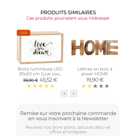
PRODUITS SIMILAIRES
Ces produits pourraient vous intéresser
-24%
Boite lumineuse LED
Lettres en bois à
Gra
30x20 cm (Live your
poser HOME
dream)
45,52 €
19,90 €
59,90 €
Remise sur votre prochaine commande
en vous inscrivant à la Newsletter
Recevez nos bons plans, astuces déco et
offres privilègiées