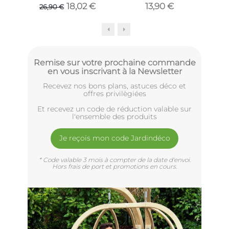
40 cm (Bunny)
18,02 €
13,90 €
26,90 €
Remise sur votre prochaine commande
en vous inscrivant à la Newsletter
Recevez nos bons plans, astuces déco et
offres privilègiées
Et recevez un code de réduction valable sur
l'ensemble des produits
Je reçois mon code Jardindéco
* Code valable 3 mois à compter de la date d'envoi.
Hors frais de port et promotions en cours.