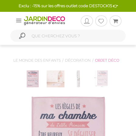
Exclu : -15% sur les offres outlet code DESTOCK15 👉
LE MONDE DES ENFANTS
DÉCORATION
OBJET DÉCO