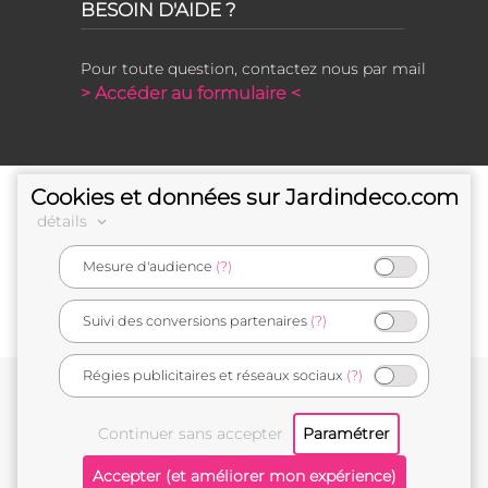
BESOIN D'AIDE ?
Pour toute question, contactez nous par mail
> Accéder au formulaire <
Cookies et données sur Jardindeco.com
détails
Mesure d'audience
(?)
e-commerçant français
Suivi des conversions partenaires
(?)
Régies publicitaires et réseaux sociaux
(?)
Conditions générales de vente