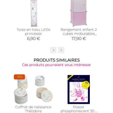
Toise en tissu Little
Rangement enfant 2
Pê
princesse
cubes mobulables
30x30 cm (Rose et
6,90 €
17,90 €
blanc)
PRODUITS SIMILAIRES
Ces produits pourraient vous intéresser
-33%
Coffret de naissance
Poster
Moti
Théodore
phosphorescent 30 x