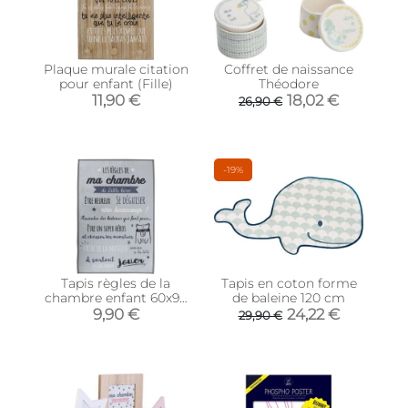
Plaque murale citation
Coffret de naissance
pour enfant (Fille)
Théodore
11,90 €
18,02 €
26,90 €
-19%
Tapis règles de la
Tapis en coton forme
chambre enfant 60x90
de baleine 120 cm
cm (Little héros - gris)
9,90 €
24,22 €
29,90 €