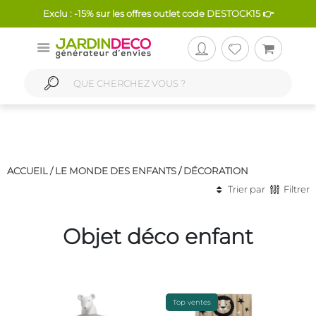
Exclu : -15% sur les offres outlet code DESTOCK15 👉
ACCUEIL /
LE MONDE DES ENFANTS
/
DÉCORATION
Trier par
Filtrer
Objet déco enfant
Top ventes