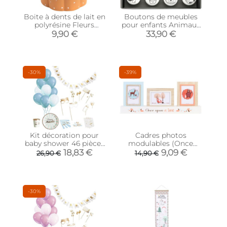
Boite à dents de lait en
Boutons de meubles
polyrésine Fleurs
pour enfants Animaux
(Orange)
(Lot de 12)
9,90 €
33,90 €
-30%
-39%
Kit décoration pour
Cadres photos
baby shower 46 pièces
modulables (Once
(Bleu)
upon a time)
18,83 €
9,09 €
26,90 €
14,90 €
-30%