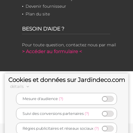
Devenir fournisseur
Plan du site
BESOIN D'AIDE ?
Pour toute question, contactez nous par mail
> Accéder au formulaire <
Cookies et données sur Jardindeco.com
détails
Mesure d'audience
(?)
e-commerçant français
Suivi des conversions partenaires
(?)
Régies publicitaires et réseaux sociaux
(?)