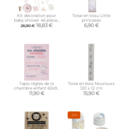
Kit décoration pour
Toise en tissu Little
baby shower 46 pièces
princesse
(Rose)
18,83 €
6,90 €
26,90 €
Tapis règles de la
Toise en bois Nounours
chambre enfant 60x90
120 x 12 cm
cm (Little princesse -
11,90 €
15,90 €
rose)
-33%