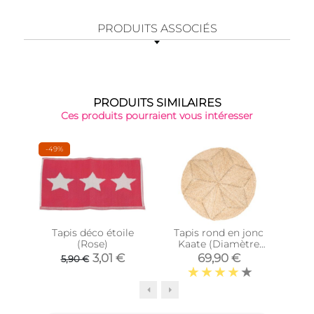
PRODUITS ASSOCIÉS
PRODUITS SIMILAIRES
Ces produits pourraient vous intéresser
-49%
-33
Tapis déco étoile
Tapis rond en jonc
Tap
(Rose)
Kaate (Diamètre
180cm)
3,01 €
69,90 €
5,90 €