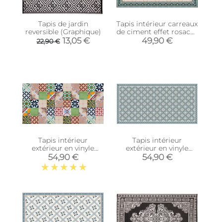
Tapis de jardin
Tapis intérieur carreaux
reversible (Graphique)
de ciment effet rosaces
(140 x 70 cm)
13,05 €
49,90 €
22,90 €
Tapis intérieur
Tapis intérieur
extérieur en vinyle
extérieur en vinyle
mosaique (140 x 70
carreaux portuguais
54,90 €
54,90 €
cm)
(140 x 70 cm)