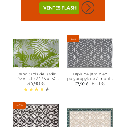
-33%
Grand tapis de jardin
Tapis de jardin en
réversible 242,5 x 150
polypropylène à motifs
cm (Jungle)
34,90 €
16,01 €
23,90 €
-43%