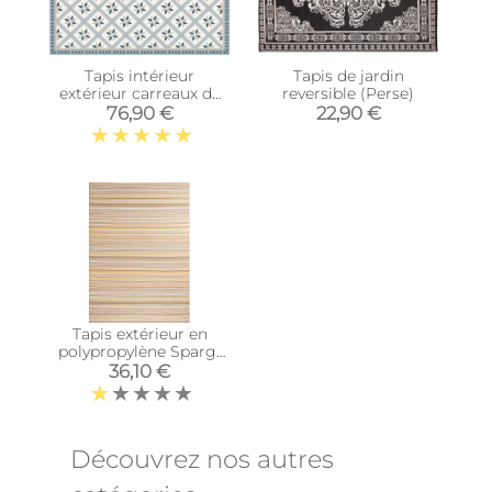
Tapis intérieur
Tapis de jardin
extérieur carreaux de
reversible (Perse)
ciment petites étoiles
76,90 €
22,90 €
(135 x 90 cm)
Tapis extérieur en
polypropylène Spargi
1746 beige (150 x 220
36,10 €
cm)
Découvrez nos autres