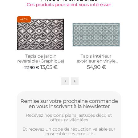
Ces produits pourraient vous intéresser
-43%
Tapis de jardin
Tapis intérieur
reversible (Graphique)
extérieur en vinyle
ex
carreaux portuguais
mo
13,05 €
54,90 €
22,90 €
(140 x 70 cm)
Remise sur votre prochaine commande
en vous inscrivant à la Newsletter
Recevez nos bons plans, astuces déco et
offres privilègiées
Et recevez un code de réduction valable sur
l'ensemble des produits