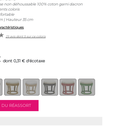
sise non déhoussable 100% coton garni dacron
ents coloris
fortable
m | Hauteur 35 cm
aractéristiques
25 avis dont 5 sur ce coloris
€
dont 0,31 € d'écotaxe