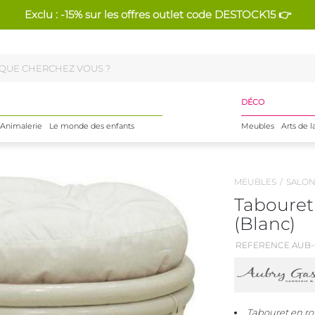
Exclu : -15% sur les offres outlet code DESTOCK15 👉
DÉCO
Animalerie
Le monde des enfants
Meubles
Arts de l
MEUBLES
SALO
Tabouret 
(Blanc)
REFERENCE AUB-
Tabouret en ro