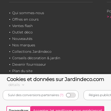
Po
Qui sommes-nous
> 
Offres en cours
Ventes flash
Outlet déco
Nouveautés
Nos marques
Collections Jardindeco
Conseils décoration & jardin
Devenir fournisseur
Plan du site
Cookies et données sur Jardindeco.com
détails
e-commerçant français
Suivi des conversions partenaires
(?)
Régies publici