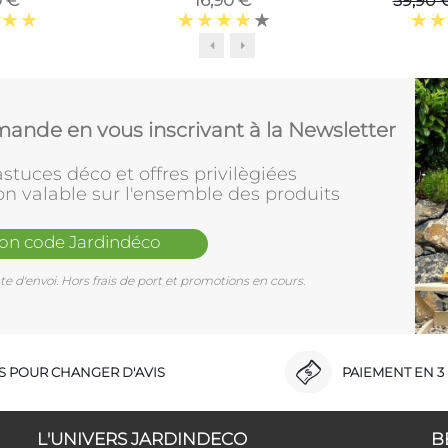
0 €
16,90 €
59,90 
ande en vous inscrivant à la Newsletter
stuces déco et offres privilègiées
on valable sur l'ensemble des produits
mon code Jardindéco
e d'envoi. Hors frais de port et promotions en cours.
RS POUR CHANGER D'AVIS
PAIEMENT EN 3 
L'UNIVERS JARDINDECO
B