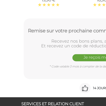
19,90 €
18,9
Remise sur votre prochaine comm
Recevez nos bons plans, a
Et recevez un code de réducti
Je reçois 
* Code valable 3 mois à compter de la dat
14 JOU
SERVICES ET RELATION CLIENT