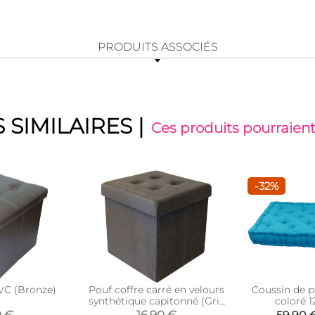
PRODUITS ASSOCIÉS
 SIMILAIRES
|
Ces produits pourraient
-32%
PVC (Bronze)
Pouf coffre carré en velours
Coussin de p
synthétique capitonné (Gris
coloré 
anthracite)
(Tur