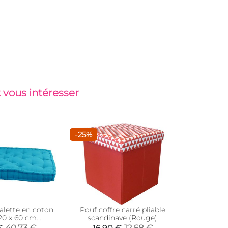
 vous intéresser
-25%
alette en coton
Pouf coffre carré pliable
Pouf ron
120 x 60 cm
scandinave (Rouge)
quoise)