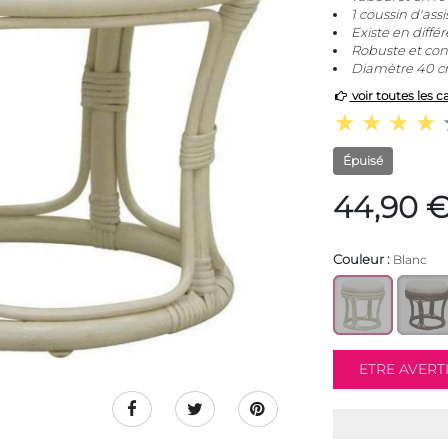
1 coussin d'as
Existe en différ
Robuste et con
Diamètre 40 c
voir toutes les c
Épuisé
44,90 
Couleur :
Blanc