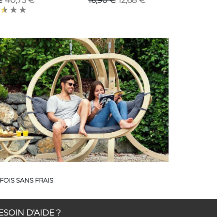
40,73 €
12,68 €
€
16,90 €
FOIS SANS FRAIS
ESOIN D'AIDE ?