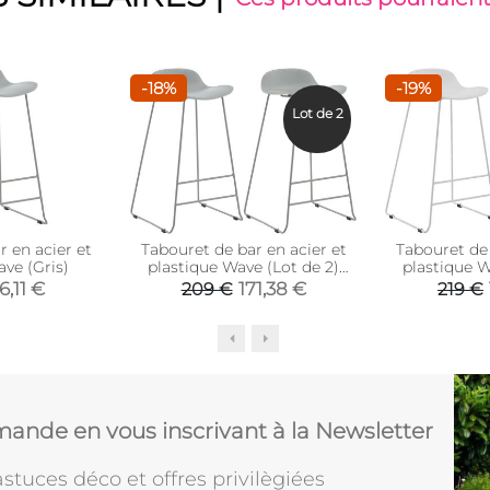
-18%
-19%
Lot de 2
 en acier et
Tabouret de bar en acier et
Tabouret de 
ve (Gris)
plastique Wave (Lot de 2)
plastique W
(Gris)
(B
6,11 €
171,38 €
209 €
219 €
ande en vous inscrivant à la Newsletter
stuces déco et offres privilègiées