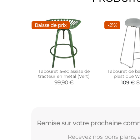
Baisse de prix
-21%
Tabouret avec assise de
Tabouret de bar
tracteur en métal (Vert)
plastique Wa
99,90 €
8
109 €
Remise sur votre prochaine comm
Recevez nos bons plans, a