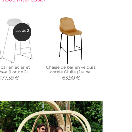
Lot de 2
bar en acier et
Chaise de bar en velours
Chaise d
ave (Lot de 2)
cotelé Giulia (Jaune)
cotelé
lanc)
177,39 €
63,90 €