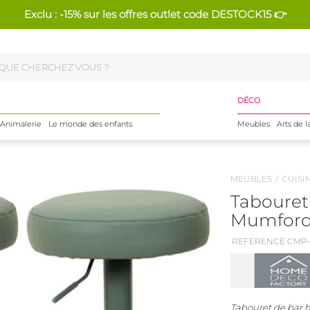
Exclu : -15% sur les offres outlet code DESTOCK15 👉
DÉCO
Animalerie
Le monde des enfants
Meubles
Arts de l
MEUBLES
CUISI
Tabouret
Mumford (
REFERENCE CMP-
Tabouret de bar h