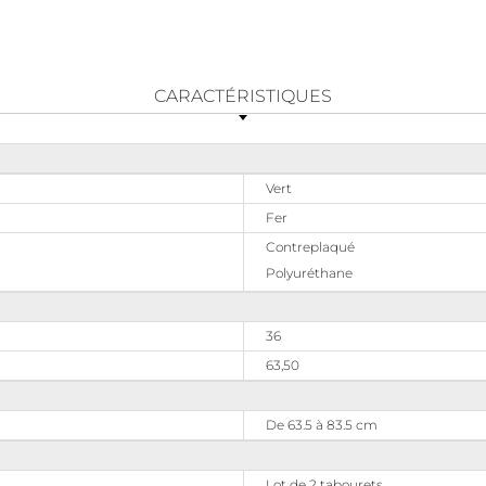
CARACTÉRISTIQUES
Vert
Fer
Contreplaqué
Polyuréthane
36
63,50
De 63.5 à 83.5 cm
Lot de 2 tabourets