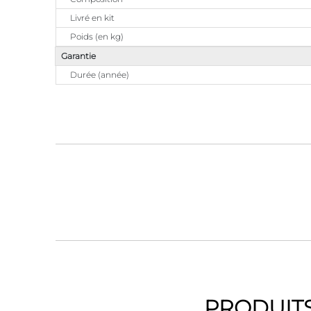
Livré en kit
Poids (en kg)
Garantie
Durée (année)
PRODUITS