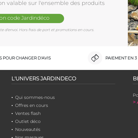
on valable sur l'ensemble des produits
mon code Jardindéco
e d'envoi. Hors frais de port et promotions en cours.
RS POUR CHANGER D'AVIS
PAIEMENT EN 3 
L'UNIVERS JARDINDECO
B
Po
Qui sommes-nous
> 
Offres en cours
Ventes flash
Outlet déco
Nouveautés
Nos marques