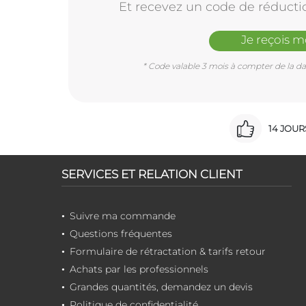
Et recevez un code de réducti
Je reçois 
* Code valable 3 mois à compter de la dat
14 JOU
SERVICES ET RELATION CLIENT
Suivre ma commande
Questions fréquentes
Formulaire de rétractation & tarifs retour
Achats par les professionnels
Grandes quantités, demandez un devis
Politique de confidentialité