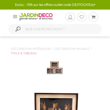
Exclu : -15% sur les offres outlet code DESTOCK15 👉
DÉCORATION INTÉRIEURE
DÉCORATION MURALE
TOILE & TABLEAU