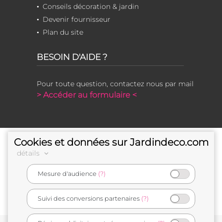
Conseils décoration & jardin
Devenir fournisseur
Plan du site
BESOIN D'AIDE ?
Pour toute question, contactez nous par mail
> Accéder au formulaire <
Cookies et données sur Jardindeco.com
détails
Mesure d'audience
(?)
e-commerçant français
Suivi des conversions partenaires
(?)