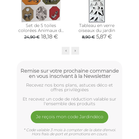
Set de 5 toiles
Tableau en verre
To
colorées Animaux de
oiseaux du jardin
la
la forêt
18,18 €
5,87 €
24,90 €
8,90 €
Remise sur votre prochaine commande
en vous inscrivant à la Newsletter
Recevez nos bons plans, astuces déco et
offres privilègiées
Et recevez un code de réduction valable sur
l'ensemble des produits
Je reçois mon code Jardindéco
* Code valable 3 mois à compter de la date d'envoi.
Hors frais de port et promotions en cours.