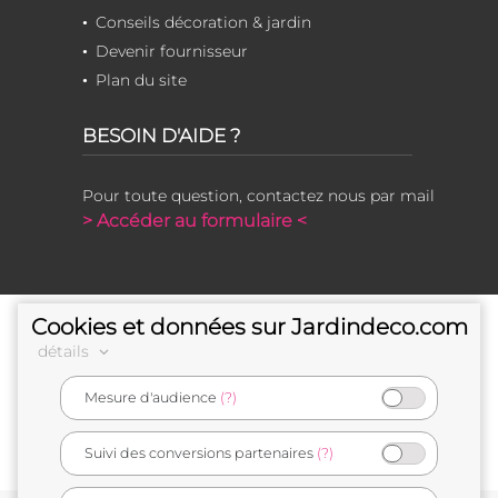
Conseils décoration & jardin
Devenir fournisseur
Plan du site
BESOIN D'AIDE ?
Pour toute question, contactez nous par mail
> Accéder au formulaire <
Cookies et données sur Jardindeco.com
détails
Mesure d'audience
(?)
e-commerçant français
Suivi des conversions partenaires
(?)