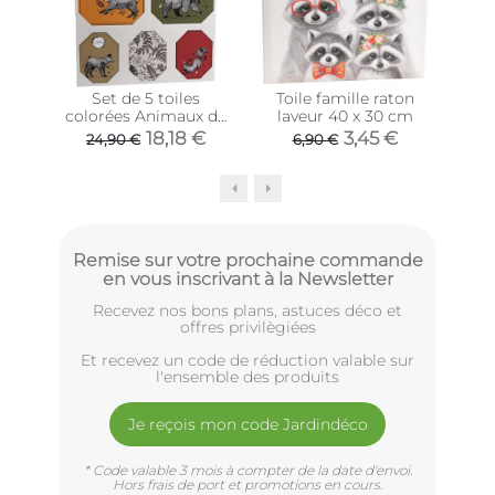
Set de 5 toiles
Toile famille raton
Toi
colorées Animaux de
laveur 40 x 30 cm
50 x
la forêt
18,18 €
3,45 €
24,90 €
6,90 €
1
Remise sur votre prochaine commande
en vous inscrivant à la Newsletter
Recevez nos bons plans, astuces déco et
offres privilègiées
Et recevez un code de réduction valable sur
l'ensemble des produits
Je reçois mon code Jardindéco
* Code valable 3 mois à compter de la date d'envoi.
Hors frais de port et promotions en cours.