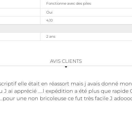
Fonctionne avec des piles
Oui
4,10
2 ans
AVIS CLIENTS
riptif elle était en réassort mais j avais donné mo
çu J ai apprécié ....l expédition a été plus que rap
...pour une non bricoleuse ce fut très facile J ado