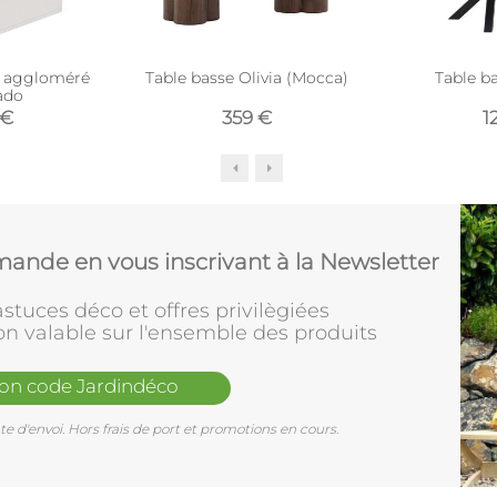
n aggloméré
Table basse Olivia (Mocca)
Table b
ado
 €
359 €
1
ande en vous inscrivant à la Newsletter
stuces déco et offres privilègiées
on valable sur l'ensemble des produits
mon code Jardindéco
e d'envoi. Hors frais de port et promotions en cours.