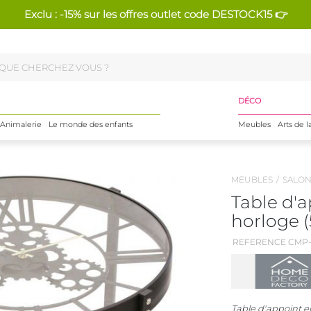
Exclu : -15% sur les offres outlet code DESTOCK15 👉
DÉCO
Animalerie
Le monde des enfants
Meubles
Arts de l
MEUBLES
SALO
Table d'a
horloge 
REFERENCE CMP-
Table d'appoint e