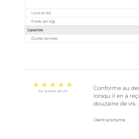
Livré en kit
Poids (en kg)
Garantie
Durée (année)
Conforme au desc
Sur la taille 40 cm
lorsqu il en a re
douzaine de vis .
Client anonyme