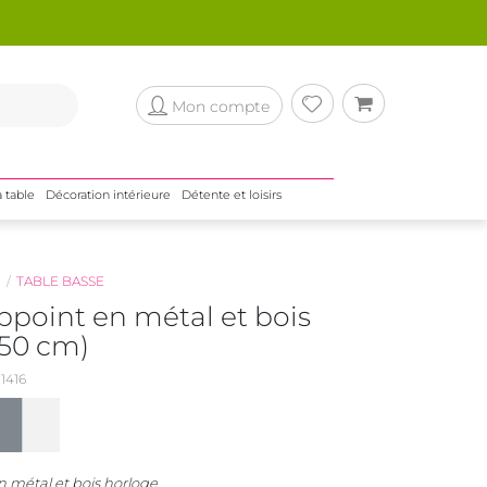
Mon compte
a table
Décoration intérieure
Détente et loisirs
N
TABLE BASSE
ppoint en métal et bois
(50 cm)
1416
n métal et bois horloge