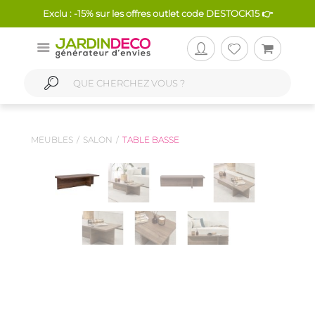
Exclu : -15% sur les offres outlet code DESTOCK15 👉
MEUBLES
SALON
TABLE BASSE