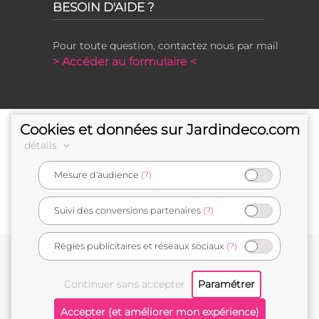
BESOIN D'AIDE ?
Pour toute question, contactez nous par mail
> Accéder au formulaire <
Cookies et données sur Jardindeco.com
détails
Mesure d'audience
(?)
e-commerçant français
Suivi des conversions partenaires
(?)
Régies publicitaires et réseaux sociaux
(?)
Conditions générales de vente