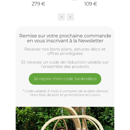
279 €
109 €
Remise sur votre prochaine commande
en vous inscrivant à la Newsletter
Recevez nos bons plans, astuces déco et
offres privilègiées
Et recevez un code de réduction valable sur
l'ensemble des produits
Je reçois mon code Jardindéco
* Code valable 3 mois à compter de la date d'envoi.
Hors frais de port et promotions en cours.