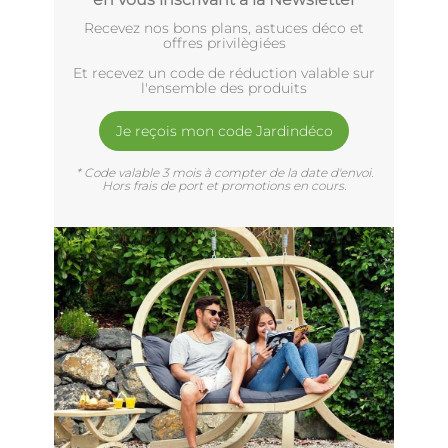
Recevez nos bons plans, astuces déco et
offres privilègiées
Et recevez un code de réduction valable sur
l'ensemble des produits
Je reçois mon code Jardindéco
* Code valable 3 mois à compter de la date d'envoi.
Hors frais de port et promotions en cours.