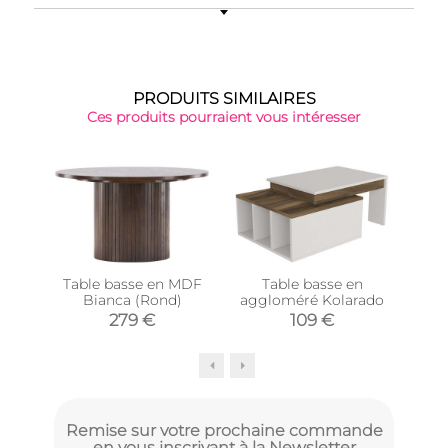
PRODUITS SIMILAIRES
Ces produits pourraient vous intéresser
Table basse en MDF
Table basse en
Ta
Bianca (Rond)
aggloméré Kolarado
279 €
109 €
Remise sur votre prochaine commande
en vous inscrivant à la Newsletter