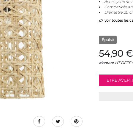
Avec système é
Compatible a
Diamètre 20 c
voir toutes les c
Épuisé
54,90 €
Montant HT DEEE : 