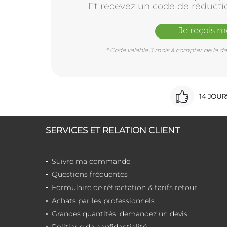
Et recevez un code de réducti
Je reçois 
* Code valable 3 mois à compter de la dat
14 JOU
SERVICES ET RELATION CLIENT
Suivre ma commande
Questions fréquentes
Formulaire de rétractation & tarifs retour
Achats par les professionnels
Grandes quantités, demandez un devis
Politique de confidentialité