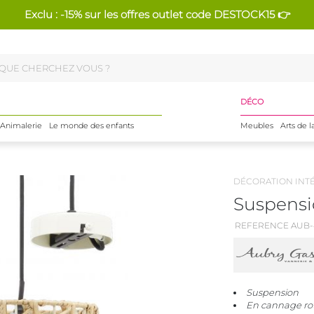
Exclu : -15% sur les offres outlet code DESTOCK15 👉
DÉCO
Animalerie
Le monde des enfants
Meubles
Arts de l
DÉCORATION INT
Suspensi
REFERENCE AUB-
Suspension
En cannage rot