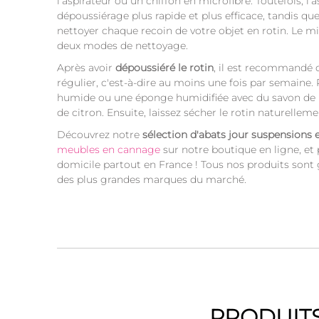
l'aspirateur ou un chiffon en microfibre. Toutefois, l
dépoussiérage plus rapide et plus efficace, tandis qu
nettoyer chaque recoin de votre objet en rotin. Le m
deux modes de nettoyage.
Après avoir
dépoussiéré le rotin
, il est recommandé 
régulier, c'est-à-dire au moins une fois par semaine. P
humide ou une éponge humidifiée avec du savon de M
de citron. Ensuite, laissez sécher le rotin naturelleme
Découvrez notre
sélection d'abats jour suspensions
meubles en cannage
sur notre boutique en ligne, et p
domicile partout en France ! Tous nos produits sont g
des plus grandes marques du marché.
PRODUITS