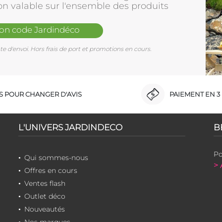
on valable sur l'ensemble des produits
mon code Jardindéco
e d'envoi. Hors frais de port et promotions en cours.
RS POUR CHANGER D'AVIS
PAIEMENT EN 3 
L'UNIVERS JARDINDECO
B
Po
Qui sommes-nous
> 
Offres en cours
Ventes flash
Outlet déco
Nouveautés
Nos marques