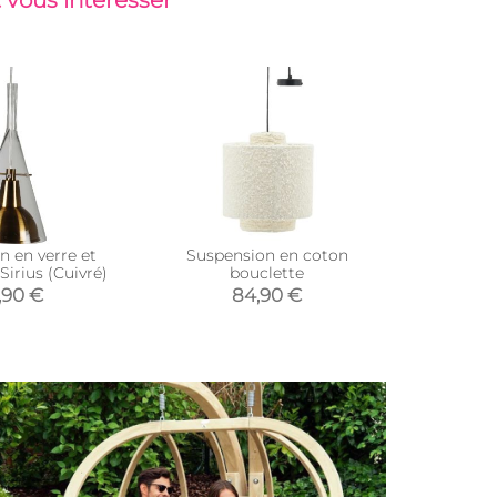
n en verre et
Suspension en coton
Suspensio
irius (Cuivré)
bouclette
,90 €
84,90 €