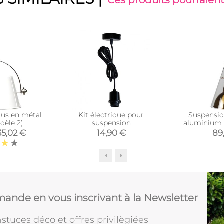
dus en métal
Kit électrique pour
Suspensio
dèle 2)
suspension
aluminium S
35,02 €
14,90 €
89
ande en vous inscrivant à la Newsletter
stuces déco et offres privilègiées