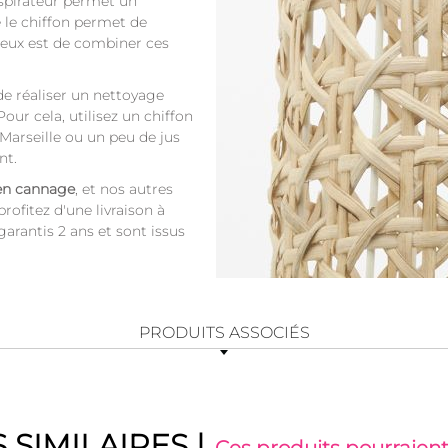
'aspirateur permet un
e le chiffon permet de
ieux est de combiner ces
de réaliser un nettoyage
our cela, utilisez un chiffon
arseille ou un peu de jus
nt.
 en cannage
, et nos autres
rofitez d'une livraison à
arantis 2 ans et sont issus
PRODUITS ASSOCIÉS
 SIMILAIRES
|
Ces produits pourraient