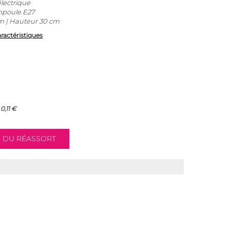
lectrique
mpoule E27
m | Hauteur 30 cm
aractéristiques
0,11 €