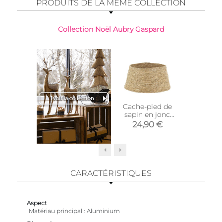
PRODUITS DE LA MÊME COLLECTION
Collection Noël Aubry Gaspard
Cache-pied de
Cache-
sapin en jonc
sapin e
naturel (Ø 50)
(Nat
24,90 €
8,9
CARACTÉRISTIQUES
Aspect
Matériau principal
Aluminium