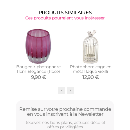
PRODUITS SIMILAIRES
Ces produits pourraient vous intéresser
Bougeoir photophore
Photophore cage en
Pho
11cm Elegance (Rose)
métal laqué vieilli
tein
9,90 €
12,90 €
Remise sur votre prochaine commande
en vous inscrivant à la Newsletter
Recevez nos bons plans, astuces déco et
offres privilègiées