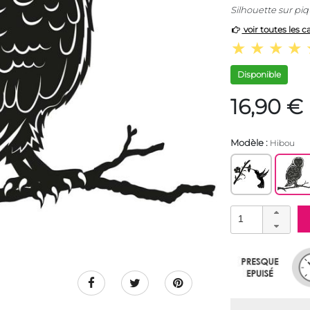
Silhouette sur piq
voir toutes les c
Disponible
16,90 €
Modèle :
Hibou