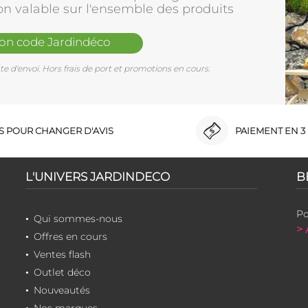
on valable sur l'ensemble des produits
mon code Jardindéco
e d'envoi. Hors frais de port et promotions en cours.
RS POUR CHANGER D'AVIS
PAIEMENT EN 3 
L'UNIVERS JARDINDECO
B
Po
Qui sommes-nous
> 
Offres en cours
Ventes flash
Outlet déco
Nouveautés