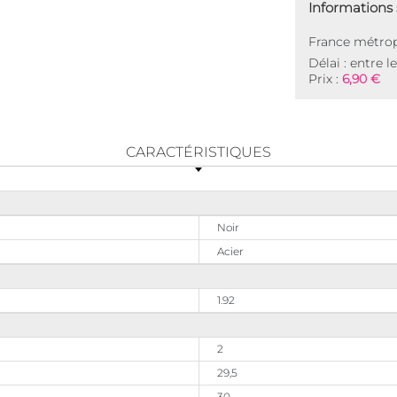
Informations s
France métrop
Délai : entre l
Prix :
6,90 €
CARACTÉRISTIQUES
Noir
Acier
1.92
2
29,5
30