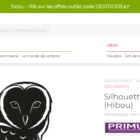
Exclu : -15% sur les offres outlet code DESTOCK15 👉
DÉCO
Animalerie
Le monde des enfants
Meubles
Arts de l
AMÉNAGEMENT JA
DÉCORATIFS
Silhouett
(Hibou)
REFERENCE APE-0