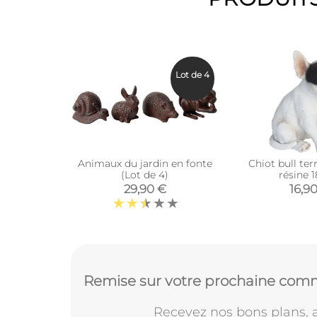
Lot de 4
Animaux du jardin en fonte
Chiot bull terr
(Lot de 4)
résine 
29,90 €
16,9
Remise sur votre prochaine comm
Recevez nos bons plans, a