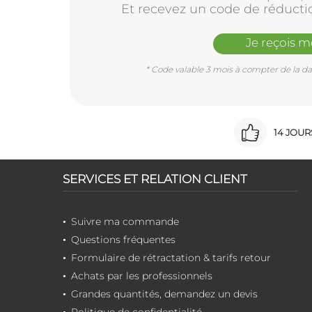
Et recevez un code de réducti
Je reçois 
* Code valable 3 mois à compter de la dat
14 JOU
SERVICES ET RELATION CLIENT
Suivre ma commande
Questions fréquentes
Formulaire de rétractation & tarifs retour
Achats par les professionnels
Grandes quantités, demandez un devis