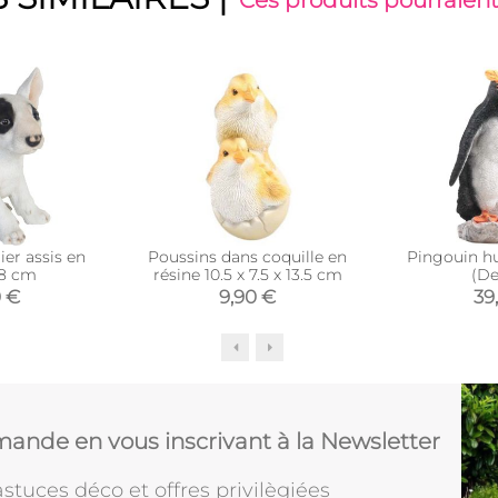
Ces produits pourraient
ier assis en
Poussins dans coquille en
Pingouin h
18 cm
résine 10.5 x 7.5 x 13.5 cm
(De
0 €
9,90 €
39
ande en vous inscrivant à la Newsletter
stuces déco et offres privilègiées