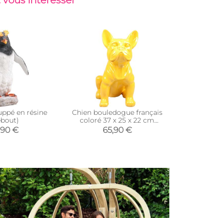
 vous intéresser
uppé en résine
Chien bouledogue français
Ecureuil 
bout)
coloré 37 x 25 x 22 cm
s
(Jaune)
,90 €
65,90 €